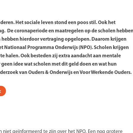
en geef je stem!
Ouderpanel brengt Ouders &
g en ervaringen van ouders
eren. Het sociale leven stond een poos stil. Ook het
rwijs in kaart. De resultaten
ling. De coronaperiode en maatregelen op de scholen hebbe
sprekken en contacten met
en hebben hierdoor vertraging opgelopen. Daarom krijgen
erheid en politiek. En we
 het Nationaal Programma Onderwijs (NPO). S
cholen krijgen
chikbare informatie over
te halen. Ook besteden zij extra aandacht aan mentale
js.
geen idee wat scholen met dit geld doen en wat hun
onderzoek van Ouders & Onderwijs en Voor Werkende Ouders.
ld je aan!
erbergen
k
n niet geïnformeerd te zijn over het NPO. Een nog grotere