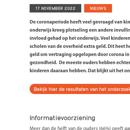
Meld je aan 
17 NOVEMBER 2022
NIEUWS
Met het Landelijk 
Onderwijs de menin
De coronaperiode heeft veel gevraagd van kind
over het huidige onde
onderwijs kreeg plotseling een andere invul
nemen we mee in ge
invloed gehad op het onderwijs. Veel kinder
professionals, ov
scholen van de overheid extra geld. Dit heet
verbeteren de bes
geld om vertraging opgelopen door corona in 
opvoeden en onderwi
gezondheid. De meeste ouders hebben echter 
kinderen daaraan hebben. Dat blijkt uit het 
Me
V
Bekijk hier de resultaten van het onderzoe
Informatievoorziening
Meer dan de helft van de ouders (66%) geeft aa