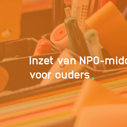
Inzet van NPO-midd
.
voor ouders