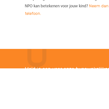
Neem dan 
NPO kan betekenen voor jouw kind?
telefoon.
Meld je aan voor onze tweewekelijks
Ontvang het laatste nieuws, tips en ervaringen.