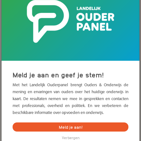
Bekijk de Staat van de Ouder 2025
Staat van de Ouder 2024 - Ode aan
de Ouder
Meld je aan en geef je stem!
Het negatieve imago van ouders doet geen recht aan de
echte praktijk: de meeste ouders zijn een geweldige steun
Met het Landelijk Ouderpanel brengt Ouders & Onderwijs de
voor hun kinderen én voor de school. Ouders zijn over het
mening en ervaringen van ouders over het huidige onderwijs in
algemeen zeer positief over de relatie met school. Ze
kaart. De resultaten nemen we mee in gesprekken en contacten
helpen graag mee met uiteenlopende activiteiten en
met professionals, overheid en politiek. En we verbeteren de
denken mee in de medezeggenschapsraad. Zijn er
beschikbare informatie over opvoeden en onderwijs.
verbeterpunten? Vast en zeker. Maar als een paal boven
water staat dat ouders en onderwijs sámen het beste
Meld je aan!
bereiken voor alle kinderen. In dit rapport geven we een
ode aan alle ouders.
Verbergen