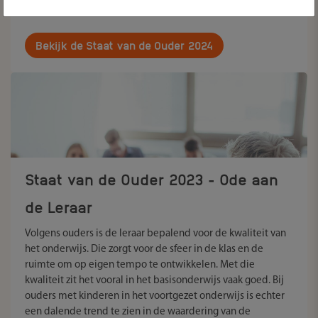
Bekijk de Staat van de Ouder 2024
Staat van de Ouder 2023 - Ode aan
de Leraar
Volgens ouders is de leraar bepalend voor de kwaliteit van
het onderwijs. Die zorgt voor de sfeer in de klas en de
ruimte om op eigen tempo te ontwikkelen. Met die
kwaliteit zit het vooral in het basisonderwijs vaak goed. Bij
ouders met kinderen in het voortgezet onderwijs is echter
een dalende trend te zien in de waardering van de