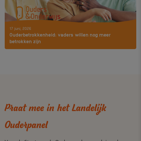
17 juni, 2026
Ouderbetrokkenheid: vaders willen nog meer
betrokken zijn
Praat mee in het Landelijk
Ouderpanel