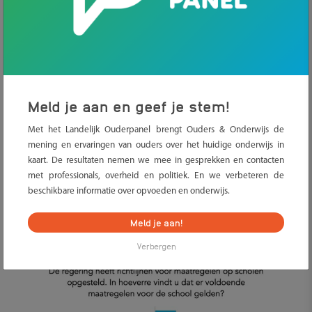
school.
Meerderheid ouders wil geen strengere
coronamaatregelen op school
Een ruime meerderheid van de ouders (75%) is geen
Meld je aan en geef je stem!
voorstander van strengere coronamaatregelen op school. Ouders
vinden met name het verplichten van een mondkapje (77%) en
Met het Landelijk Ouderpanel brengt Ouders & Onderwijs de
het opnemen van de temperatuur van kinderen (76%) geen
mening en ervaringen van ouders over het huidige onderwijs in
kaart. De resultaten nemen we mee in gesprekken en contacten
wenselijke maatregel. Ook zien ze weinig in het houden van 1,5
met professionals, overheid en politiek. En we verbeteren de
meter afstand of het halveren van de klassen. Er is wel een
beschikbare informatie over opvoeden en onderwijs.
verschil tussen de basisschool en de middelbare school. Ouders
met kinderen op de middelbare school pleiten iets vaker voor
Meld je aan!
strengere maatregelen dan ouders met kinderen op de
Verbergen
basisschool.