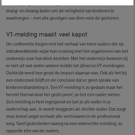
Maar de jeugdbescherming is daarvoor nooit bedoeld: het is een
drang- en dwang-kader om de veiligheid van kinderen te
waarborgen – met alle gevolgen van dien voor de gezinnen.
VT-melding maakt veel kapot
De conferentie begon met het verhaal van twee ouders die op
indrukwekkende wijze hun ervaring met het organiseren van het
onderwijs voor hun kind deelden. Met het onderwijs kwamen zij
er niet uit wat onder andere leidde tot (diverse) VT-meldingen.
Duidelijk werd hoe groot de impact daarvan was. Ook als het bij
een onderzoek blijft en de conclusie dat er geen sprake van
kindermishandeling is. ‘Een VT-melding is zo gedaan maar het
herstel hiervan kost het gezin jaren’; zo liet een ouder weten.
Zo’n melding is heel ingrijpend en tast je als ouder in je
ouderschap aan. Je wordt weggezet als slechte ouder. Dat zorgt
voor zoveel angst en haalt alle vertrouwen in de professional
weg. ‘Geef gezinsleden nazorg na een onterechte melding’, zo
opperde één van de ouders.