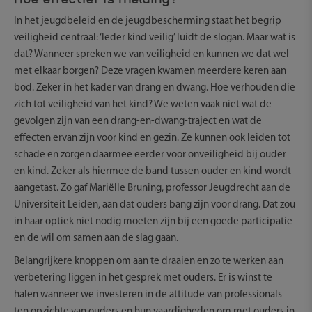
In het jeugdbeleid en de jeugdbescherming staat het begrip
veiligheid centraal: ‘Ieder kind veilig’ luidt de slogan. Maar wat is
dat? Wanneer spreken we van veiligheid en kunnen we dat wel
met elkaar borgen? Deze vragen kwamen meerdere keren aan
bod. Zeker in het kader van drang en dwang. Hoe verhouden die
zich tot veiligheid van het kind? We weten vaak niet wat de
gevolgen zijn van een drang-en-dwang-traject en wat de
effecten ervan zijn voor kind en gezin. Ze kunnen ook leiden tot
schade en zorgen daarmee eerder voor onveiligheid bij ouder
en kind. Zeker als hiermee de band tussen ouder en kind wordt
aangetast. Zo gaf Mariëlle Bruning, professor Jeugdrecht aan de
Universiteit Leiden, aan dat ouders bang zijn voor drang. Dat zou
in haar optiek niet nodig moeten zijn bij een goede participatie
en de wil om samen aan de slag gaan.
Belangrijkere knoppen om aan te draaien en zo te werken aan
verbetering liggen in het gesprek met ouders. Er is winst te
halen wanneer we investeren in de attitude van professionals
ten opzichte van ouders en hun vaardigheden om met ouders in