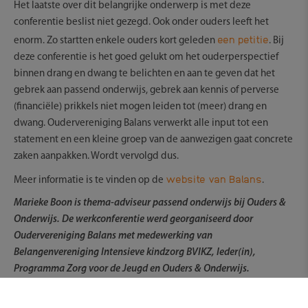
Het laatste over dit belangrijke onderwerp is met deze
conferentie beslist niet gezegd. Ook onder ouders leeft het
een petitie
enorm. Zo startten enkele ouders kort geleden
. Bij
deze conferentie is het goed gelukt om het ouderperspectief
binnen drang en dwang te belichten en aan te geven dat het
gebrek aan passend onderwijs, gebrek aan kennis of perverse
(financiële) prikkels niet mogen leiden tot (meer) drang en
dwang. Oudervereniging Balans verwerkt alle input tot een
statement en een kleine groep van de aanwezigen gaat concrete
zaken aanpakken. Wordt vervolgd dus.
website van Balans
Meer informatie is te vinden op de
.
Marieke Boon is thema-adviseur passend onderwijs bij Ouders &
Onderwijs. De werkconferentie werd georganiseerd door
Oudervereniging Balans met medewerking van
Belangenvereniging Intensieve kindzorg BVIKZ, Ieder(in),
Programma Zorg voor de Jeugd en Ouders & Onderwijs.