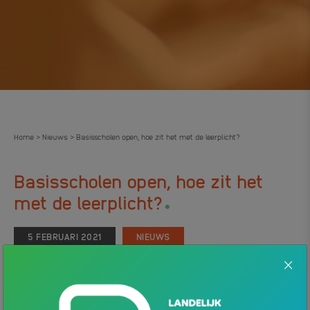
Home
Nieuws
Basisscholen open, hoe zit het met de leerplicht?
>
>
Basisscholen open, hoe zit het
.
met de leerplicht?
5 FEBRUARI 2021
NIEUWS