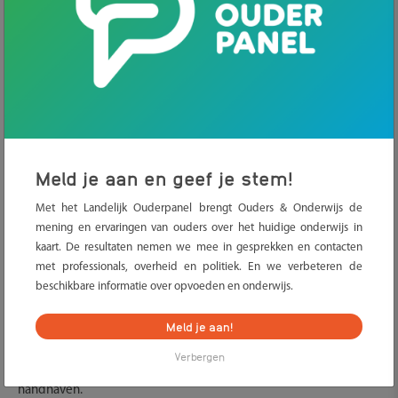
Meld je aan en geef je stem!
Met het Landelijk Ouderpanel brengt Ouders & Onderwijs de
mening en ervaringen van ouders over het huidige onderwijs in
Dit nieuwsbericht is bijgewerkt op 25-2-2021 13:30 uur.
kaart. De resultaten nemen we mee in gesprekken en contacten
Sinds 8 februari zijn de basisscholen weer open. Leerlingen
met professionals, overheid en politiek. En we verbeteren de
moeten naar school. Maar wat als uw kind niet naar school gaat,
beschikbare informatie over opvoeden en onderwijs.
bijvoorbeeld uit angst voor corona? Gaat uw kind niet naar
Meld je aan!
school en neemt hij of zij niet deel aan het aangeboden
onderwijsprogramma, dan moet de school melding van verzuim
Verbergen
doen. De leerplichtambtenaar wordt betrokken, maar zal niet
handhaven.