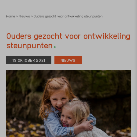
Home
Nieuws
Ouders gezocht voor ontwikkeling steunpunten
>
>
Ouders gezocht voor ontwikkeling
.
steunpunten
19 OKTOBER 2021
NIEUWS
Meld je aan en geef je stem!