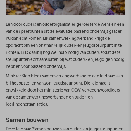
Met het Landelijk Ouderpanel brengt Ouders & Onderwijs de
mening en ervaringen van ouders over het huidige onderwijs in
kaart. De resultaten nemen we mee in gesprekken en contacten
Een door ouders en ouderorganisaties gekoesterde wens en één
met professionals, overheid en politiek. En we verbeteren de
van de speerpunten uit de evaluatie passend onderwijs gaat er
beschikbare informatie over opvoeden en onderwijs.
nu dan echt komen. Elk samenwerkingsverband krijgt de
opdracht om een onafhankelijk ouder- en jeugdsteunpunt in te
Meld je aan!
richten. Er is daarbij nog wel hulp nodig van ouders zodat deze
Verbergen
steunpunten echt aansluiten bij wat ouders- en jeugdigen nodig
hebben voor passend onderwijs.
Minister Slob biedt samenwerkingsverbanden een leidraad aan
bij het opstellen van zo’n jeugdsteunpunt. Die leidraad is
ontwikkeld door het ministerie van OCW, vertegenwoordigers
van de samenwerkingsverbanden en ouder- en
leerlingenorganisaties.
Samen bouwen
Deze leidraad ‘Samen bouwen aan ouder- en jeugdsteunpunten’