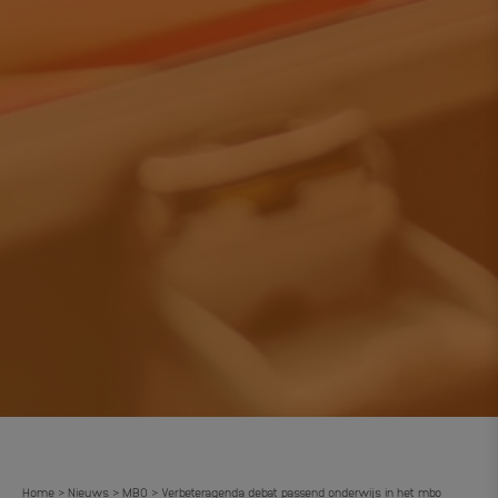
Home
Nieuws
MBO
Verbeteragenda debat passend onderwijs in het mbo
>
>
>