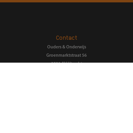
Contact
Ouders & Onderwijs
Groenmarktstraat 56
3521 AV Utrecht
088-6050101
Zoeken
Over ons
Organisatie
Landelijk Ouderpanel