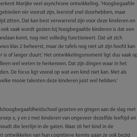
 herkent Marijke veel asynchrone ontwikkeling. ‘Hoogbegaafde
ebieden vér vooruit zijn, leerstof snel doorhebben, maar
tijd zitten. Dat kan best verwarrend zijn voor deze kinderen en
ook vaak wordt gezien bij hoogbegaafde kinderen is dat een
daan komt, nog niet volledig functioneert. Dat uit zich
 vwo klas 2 beheerst, maar de tafels nog niet uit zijn hoofd kan
 is of langer duurt.’ Het ontwikkelingsmoment ligt dus vaak o
lleen wel weten te herkennen. Dat zijn dingen waar in het
n. De focus ligt vooral op wat een kind niet kan. Met als
 welke mooie talenten deze kinderen juist wel hebben.’
jdshoogbegaafdheidschool gezeten en gingen aan de slag met
groep x, y en z met kinderen van ongeveer dezelfde leeftijd en
houdt die leerlijn in de gaten. Waar zit het kind in de
t ontwikkelen van hun cognitieve kennis gaan ze ook bezig