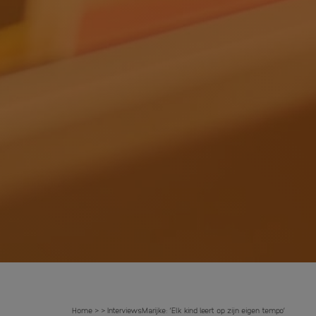
Home
Interviews
Marijke: ‘Elk kind leert op zijn eigen tempo’
>
>