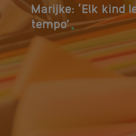
Marijke: ‘Elk kind l
.
tempo’