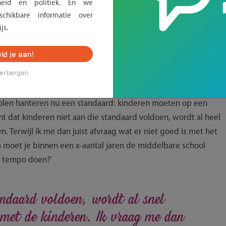
erheid en politiek. En we
uurders, nog steeds tegengewerkt te worden’, aldus Marijke.
chikbare informatie over
ool, besturen, samenwerkingsverband en gemeenten voor het
js.
ot op heden moeizaam geweest. Wetgeving, lokaal beleid en
ld je aan!
erbergen
cholen hanteren nu een standaard: kinderen moeten op een
 dat kinderen niet aan die standaard voldoen, wordt al heel
. Terwijl ik me dan juist afvraag wat er niet goed is met het
 moet je binnen een x-aantal jaren de middelbare school
n tempo doen?’
andaard voldoen, wordt al snel
 met de kinderen. Ik vraag me dan