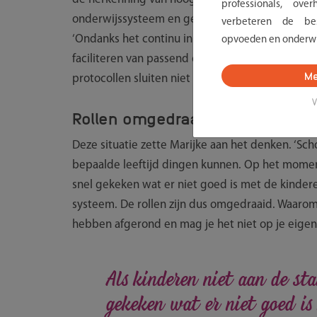
professionals, ov
onderwijssysteem en gebrek aan kennis bij best
verbeteren de bes
‘Ondanks het continu in gesprek gaan met sch
opvoeden en onderwi
faciliteren van passend onderwijs, is de weg t
Me
protocollen sluiten niet aan bij wat er nodig is.’
V
Rollen omgedraaid
Deze situatie zette Marijke aan het denken. ‘S
bepaalde leeftijd dingen kunnen. Op het moment
snel gekeken wat er niet goed is met de kinderen
systeem. De rollen zijn dus omgedraaid. Waarom
hebben afgerond en mag je het niet op je eige
Als kinderen niet aan de st
gekeken wat er niet goed is