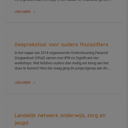
En het is goed voor uw kind.
LEES MEER
Gesprekstool voor ouders thuiszitters
In het najaar van 2018 organiseerde Ondersteuning Passend
Zorgaanbod (OPaZ) samen met IPW en Significant vier
workshops. Wat hebben ouders dan nodig om terug aan het
stuur te komen? Met die vraag ging de projectgroep aan de
slag.
LEES MEER
Landelijk netwerk onderwijs, zorg en
jeugd