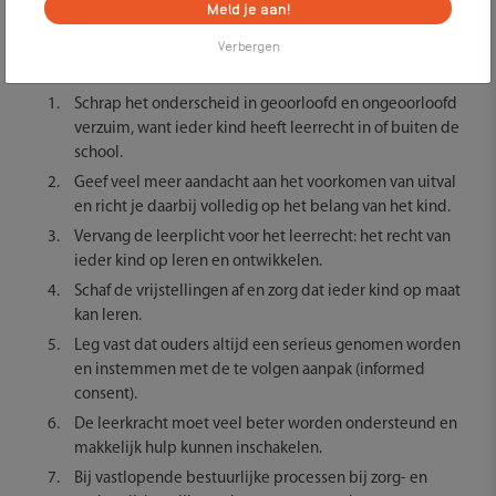
Meld je aan!
In het rapport staan tien adviezen die gezamenlijk moeten
zorgen voor verbetering voor kinderen die nu niet mee kunnen
Verbergen
doen in het onderwijs:
Schrap het onderscheid in geoorloofd en ongeoorloofd
verzuim, want ieder kind heeft leerrecht in of buiten de
school.
Geef veel meer aandacht aan het voorkomen van uitval
en richt je daarbij volledig op het belang van het kind.
Vervang de leerplicht voor het leerrecht: het recht van
ieder kind op leren en ontwikkelen.
Schaf de vrijstellingen af en zorg dat ieder kind op maat
kan leren.
Leg vast dat ouders altijd een serieus genomen worden
en instemmen met de te volgen aanpak (informed
consent).
De leerkracht moet veel beter worden ondersteund en
makkelijk hulp kunnen inschakelen.
Bij vastlopende bestuurlijke processen bij zorg- en