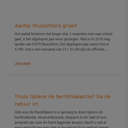
Aantal thuiszitters groeit
Het aantal kinderen dat langer dan 3 maanden niet naar school
gaat, is het afgelopen jaar weer gestegen. Was er in 2018 nog
sprake van 4.479 thuiszitters, het afgelopen jaar waren het er
4.790. Dat is een toename van 311. En dit zijn de officiële
cijfers, er zijn sterke aanwijzingen dat het werkelijke aantal nog
veel hoger ligt.
LEES MEER
Thuis tijdens de herfstvakantie? Ga de
natuur in!
Ook voor de thuisblijvers is er genoeg te doen tijdens de
herfstvakantie. Museumbezoek, shoppen in de stad of een
pretpark zijn voor de hand liggende keuzes. Heeft u ook al
eens gedacht aan een uitje in de natuur? Er is aanbod genoeg.