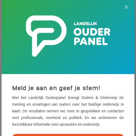
Deze week werd bekend dat het aantal thuiszitters wederom is
gestegen. Vorig schooljaar zaten ruim 4479 kinderen langer dan
drie maanden ‘ongeoorloofd’ thuis. In werkelijkheid is het aantal
thuiszitters hoger, omdat kinderen met een vrijstelling, kinderen
die korter dan drie maanden thuiszitten en kinderen die
‘geoorloofd’ thuiszitten niet worden meegeteld.
Meld je aan en geef je stem!
een rapport
Tegelijk met deze cijfers is ook
van oud-
Met het Landelijk Ouderpanel brengt Ouders & Onderwijs de
kinderombudsman Marc Dullaert verschenen. Ouders &
mening en ervaringen van ouders over het huidige onderwijs in
Onderwijs en Oudervereniging Balans vinden dat de adviezen in
kaart. De resultaten nemen we mee in gesprekken en contacten
dit rapport moeten worden overgenomen door de betrokken
met professionals, overheid en politiek. En we verbeteren de
brief
partijen. Daarom hebben wij samen met Balans een
beschikbare informatie over opvoeden en onderwijs.
gestuurd naar de Tweede Kamer om hiervoor te pleiten.