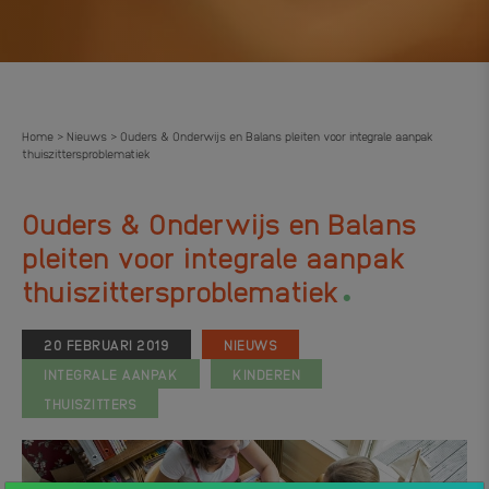
Home
Nieuws
Ouders & Onderwijs en Balans pleiten voor integrale aanpak
>
>
thuiszittersproblematiek
Ouders & Onderwijs en Balans
pleiten voor integrale aanpak
.
thuiszittersproblematiek
20 FEBRUARI 2019
NIEUWS
INTEGRALE AANPAK
KINDEREN
THUISZITTERS