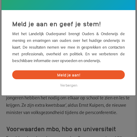
Meld je aan en geef je stem!
Met het Landelijk Ouderpanel brengt Ouders & Onderwijs de
mening en ervaringen van ouders over het huidige onderwijs in
Universiteiten, hogescholen en mbo-scholen gaan weer open
kaart. De resultaten nemen we mee in gesprekken en contacten
voor fysieke lessen. Na een periode van afstandsonderwijs
met professionals, overheid en politiek. En we verbeteren de
kunnen studenten en leerlingen er dus weer terecht voor het
beschikbare informatie over opvoeden en onderwijs.
volgen van lessen. Het kabinet maakte vanavond deze
versoepeling in het coronabeleid bekend.
Meld je aan!
Het gehele onderwijs is dus weer open. ‘We nemen daarmee
Verbergen
een weloverwogen risico. Simpelweg omdat het moet. Onze
jongeren hebben het nodig om elkaar op school te zien en les te
krijgen. Ze zijn extra kwetsbaar’, aldus Ernst Kuipers, de nieuwe
minister van volksgezondheid tijdens de persconferentie.
Voorwaarden mbo, hbo en universiteit