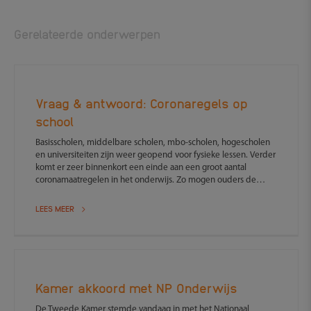
Gerelateerde onderwerpen
Vraag & antwoord: Coronaregels op
school
Basisscholen, middelbare scholen, mbo-scholen, hogescholen
en universiteiten zijn weer geopend voor fysieke lessen. Verder
komt er zeer binnenkort een einde aan een groot aantal
coronamaatregelen in het onderwijs. Zo mogen ouders de
school weer in en komen de regels voor groepsgrootte,
cohorten, looproutes en gespreide pauzes te vervallen.
LEES MEER
Kamer akkoord met NP Onderwijs
De Tweede Kamer stemde vandaag in met het Nationaal