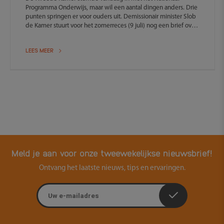
Programma Onderwijs, maar wil een aantal dingen anders. Drie
punten springen er voor ouders uit. Demissionair minister Slob
de Kamer stuurt voor het zomerreces (9 juli) nog een brief over
de inzet van extra middelen uit het NP Onderwijs voor
thuiszitters. Tot die tijd houdt Kwint (SP) zijn motie aan.
LEES MEER
Bovendien wordt de rol van ouders bij de NPO-plannen als
belangrijk gezien. Ten slotte kan het NP Onderwijs worden
verlengd als tussentijds blijkt dat dit nodig is.
Meld je aan voor onze tweewekelijkse nieuwsbrief!
Ontvang het laatste nieuws, tips en ervaringen.
E-mailadres