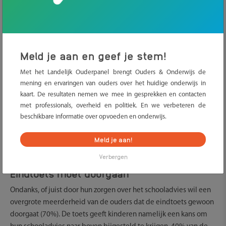
Meld je aan en geef je stem!
Door de schoolsluiting hebben veel kinderen volgens ouders
Met het Landelijk Ouderpanel brengt Ouders & Onderwijs de
lesstof gemist. Een grote groep ouders (38%) vreest daardoor dat
mening en ervaringen van ouders over het huidige onderwijs in
het schooladvies voor hun kind te laag uit zal vallen. Ook
kaart. De resultaten nemen we mee in gesprekken en contacten
kinderen maken zich volgens ouders meer zorgen over het
met professionals, overheid en politiek. En we verbeteren de
schooladvies. Ruim een kwart van de ouders geeft aan dat zij zich
beschikbare informatie over opvoeden en onderwijs.
meer zorgen maken door corona. Dat blijkt uit een onderzoek
van Ouders & Onderwijs onder ouders van basisschoolleerlingen
Meld je aan!
in groep 7 en 8.
Verbergen
Eindtoets moet doorgaan
Ondanks, of juist door hun zorgen over het schooladvies wil een
overgrote meerderheid van de ouders dat de eindtoets gewoon
doorgaat (70%). De toets geeft kinderen namelijk een kans om