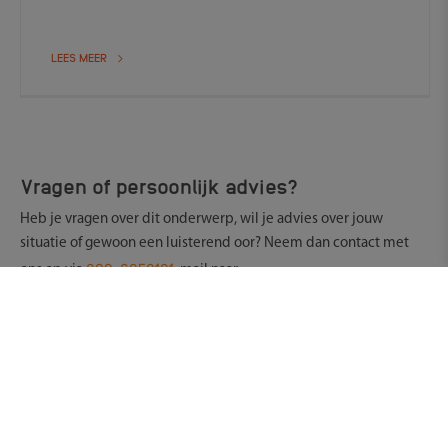
LEES MEER
Vragen of persoonlijk advies?
Heb je vragen over dit onderwerp, wil je advies over jouw
situatie of gewoon een luisterend oor? Neem dan contact met
088-6050101
ons op via
, mail naar
vraag@oudersenonderwijs.nl
WhatsApp ons
of
.
.
Digitalisering in het onderwijs