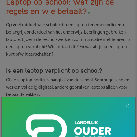
Laptop op school: wat zijn de
.
regels en wie betaalt?
Op veel middelbare scholen is een laptop tegenwoordig een
belangrijk onderdeel van het onderwijs. Leerlingen gebruiken
laptops tijdens de les, huiswerk en communicatie met leraren. Is
een laptop verplicht? Wie betaalt dit? En wat als je geen laptop
kunt of wilt aanschaffen?
Is een laptop verplicht op school?
Of een laptop nodig is, hangt af van de school. Sommige scholen
werken volledig digitaal, andere gebruiken laptops alleen voor
bepaalde vakken.
Belangrijk om te weten: een school mag ouders niet verplichten
om een laptop te kopen. Onderwijs moet voor elk kind
toegankelijk zijn. Als een laptop nodig is voor het onderwijs en je
kunt of wilt er geen aanschaffen, dan moet de school zorgen voor
een alternatief. Zoals een leenlaptop.