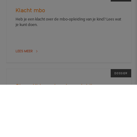
Klacht mbo
Heb je een klacht over de mbo-opleiding van je kind? Lees wat
je kunt doen.
LEES MEER
DOSSIER
Stage tijdens de mbo-opleiding
Tijdens de stage leert je kind hoe het is om straks te werken.
Maar hoe zit het met afspraken?
LEES MEER