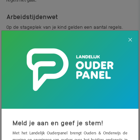
regels het gaat.
Arbeidstijdenwet
Op de stageplek van je kind gelden een aantal regels.
Bijvoorbeeld over hoeveel uur je kind moet
stagelopen.
Daarnaast geldt de
Arbeidstijdenwet
. In deze
wet staat hoelang je kind mag werken, hoe het zit met
pauze en werken in de weekenden en avonden. De regels
hangen af van de leeftijd van je kind.
Lees welke welke regels er verder op de
stageplek gelden
Meld je aan en geef je stem!
Stage-uren kind 16 of 17 jaar
Met het Landelijk Ouderpanel brengt Ouders & Onderwijs de
Is je kind 16 of 17 jaar? Dan gelden de volgende regels: