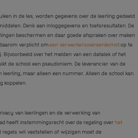
iken in de les, worden gegevens over de leerling gedeeld
rmiddelen. Denk aan inloggegevens en toetsresultaten. De
erlingen beschermen en daar goede afspraken over maken
 daarom verplicht om
een verwerkersovereenkomst
op te
ij. Bijvoorbeeld over het melden van een datalek of het
uikt de school een pseudoniem. De leverancier van de
 leerling, maar alleen een nummer. Alleen de school kan
g koppelen.
ivacy van leerlingen en de verwerking van
d heeft instemmingsrecht over
de regeling over
het
l regels wil vaststellen of wijzigen moet de