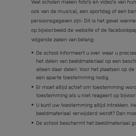
Veel scholen maken foto’s en video’s van hun l
ook van de musical, een sportdag of een ba
persoonsgegeven zijn. Dit is het geval wanne
op bijvoorbeeld de website of de facebookpag
volgende zaken van belang:
De school informeert u over waar u precie
het delen van beeldmateriaal op een besc
alleen daar delen. Voor het plaatsen op d
een aparte toestemming nodig.
Er moet altijd actief om toestemming wor
toestemming als u niet reageert op bijvoo
U kunt uw toestemming altijd intrekken. H
beeldmateriaal verwijderd wordt? Dan moe
De school beschermt het beeldmateriaal g