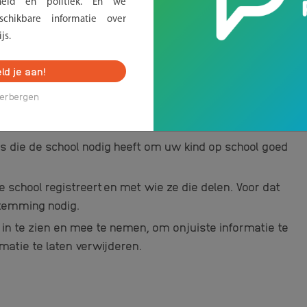
erheid en politiek. En we
en gewaarborgd wordt
. Het is vooral belangrijk dat:
chikbare informatie over
js.
gegevens zijn niet zomaar inzichtelijk voor onbevoegden.
dossiers. Deze worden bijvoorbeeld achter slot en grendel
ld je aan!
vuldig gekozen wachtwoord. Ook is het belangrijk dat de
erbergen
tale veiligheid en de manier waarop leerkrachten met
ns die de school nodig heeft om uw kind op school goed
 school registreert en met wie ze die delen. Voor dat
stemming nodig.
 in te zien en mee te nemen, om onjuiste informatie te
atie te laten verwijderen.