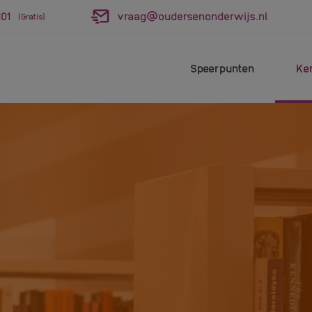
01
vraag@oudersenonderwijs.nl
(Gratis)
Speerpunten
Ke