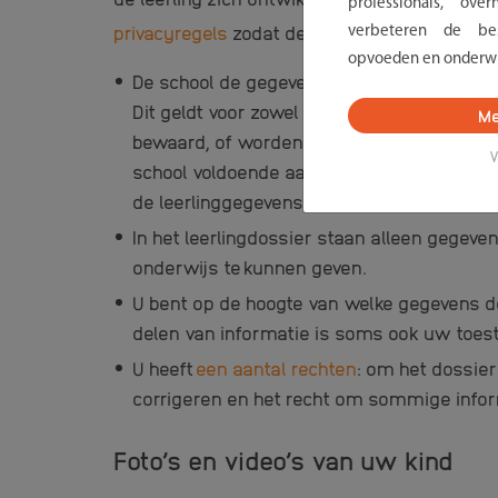
professionals, ov
privacyregels
zodat de privacy van leerling
verbeteren de bes
opvoeden en onderwi
De school de gegevens goed beschermt. De 
Dit geldt voor zowel digitale als papieren 
Me
bewaard, of worden beveiligd met een zorg
V
school voldoende aandacht heeft voor digi
de leerlinggegevens omgaan.
In het leerlingdossier staan alleen gegeve
onderwijs te kunnen geven.
U bent op de hoogte van welke
gegevens
de
delen van informatie is soms ook uw toe
U heeft
een aantal rechten
: om het dossier
corrigeren en het recht om sommige inform
Foto’s en video’s van uw kind