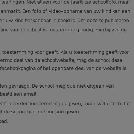
eerlingen. Niet alleen voor de jaarlijkse schoolfoto, maar
nenmarkt. Een foto of video-opname van uw kind kan een
er uw kind herkenbaar in beeld is. Om deze te publiceren
ina van de school is toestemming nodig. Hierbij zijn de
s toestemming voor geeft. Als u toestemming geeft voor
hermd deel van de schoolwebsite, mag de school deze
e facebookpagina of het openbare deel van de website is
den gevraagd. De school mag dus niet uitgaan van
rbeeld een email.
eeft u eerder toestemming gegeven, maar wilt u toch dat
t de school hier gehoor aan geven.
oed.