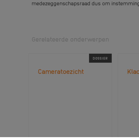
medezeggenschapsraad dus om instemming
Gerelateerde onderwerpen
DOSSIER
Cameratoezicht
Klac