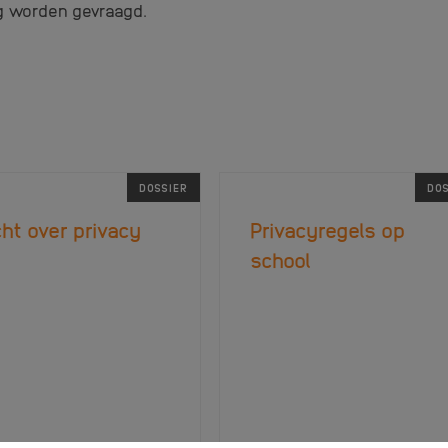
 worden gevraagd.
DOSSIER
DOS
ht over privacy
Privacyregels op
school