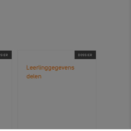
SIER
DOSSIER
Leerlinggegevens
delen