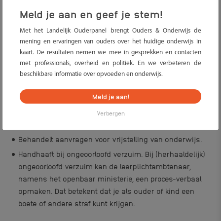
Meld je aan en geef je stem!
Verantwoordelijkheden
Met het Landelijk Ouderpanel brengt Ouders & Onderwijs de
leerplichtambtenaar
mening en ervaringen van ouders over het huidige onderwijs in
De verantwoordelijkheden en taken zijn als volgt:
kaart. De resultaten nemen we mee in gesprekken en contacten
met professionals, overheid en politiek. En we verbeteren de
Controleert of ouders, kinderen en scholen zich aan de
beschikbare informatie over opvoeden en onderwijs.
leerplichtwet houden en of kinderen ingeschreven
Meld je aan!
staan bij een school.
Informeert en adviseert over leerplicht aan ouders en
Verbergen
school
Behandelt aanvragen voor vrijstelling van onderwijs.
Handhaaft bij ongeoorloofd verzuim. Bij (herhaaldelijk)
ongeoorloofd verzuim kan de leerplichtambtenaar,
namens het openbaar ministerie, een proces-verbaal
opmaken. Dat betekent dat je als ouder of kind een
boete of andere straf kunt krijgen.