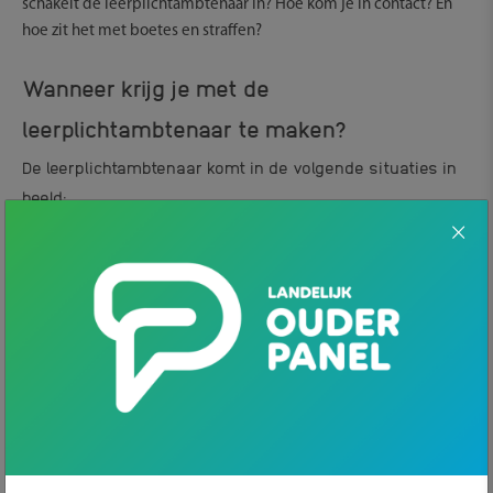
schakelt de leerplichtambtenaar in? Hoe kom je in contact? En
hoe zit het met boetes en straffen?
Wanneer krijg je met de
leerplichtambtenaar te maken?
De leerplichtambtenaar komt in de volgende situaties in
beeld:
Ongeoorloofd verzuim: je kind gaat niet naar school als
die dat wel zou moeten. Bijvoorbeeld als je kind spijbelt,
of als je op vakantie gaat terwijl daar geen
toestemming voor is.
Veelvuldig schoolverzuim: bij bijvoorbeeld langdurige
ziekte kan een school een leerplichtambtenaar
inschakelen voor hulp, naast een jeugdarts. Maar dit
verschilt sterk per school en regio
Je kind krijgt een vrijstelling van de leerplicht.