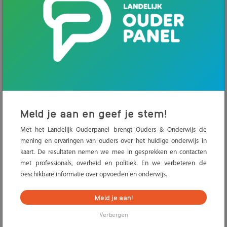
Meld je aan en geef je stem!
De periode dat scholen dicht waren ligt achter ons. Toch kunnen
Met het Landelijk Ouderpanel brengt Ouders & Onderwijs de
nog niet alle kinderen naar school. Bijvoorbeeld omdat zij (of
mening en ervaringen van ouders over het huidige onderwijs in
familieleden) een kwetsbare gezondheid hebben. Als deze
kaart. De resultaten nemen we mee in gesprekken en contacten
ouders de situatie voorleggen, blijkt school niet altijd mee te
met professionals, overheid en politiek. En we verbeteren de
werken. Om duidelijkheid te scheppen stelde Ouders &
beschikbare informatie over opvoeden en onderwijs.
Onderwijs samen met andere ouderorganisaties een
Meld je aan!
handelingskader op.
Verbergen
Door medische problematiek kunnen er situaties zijn, soms op
advies van de behandelend (kinder) arts, waardoor leerlingen