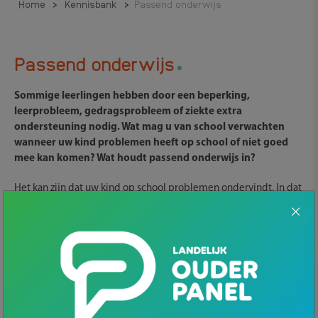
Home
>
Kennisbank
>
Passend onderwijs
.
Passend onderwijs
Sommige leerlingen hebben door een beperking,
leerprobleem, gedragsprobleem of ziekte extra
ondersteuning nodig. Wat mag u van school verwachten
wanneer uw kind problemen heeft op school of niet goed
mee kan komen? Wat houdt passend onderwijs in?
Het kan zijn dat uw kind op school problemen ondervindt. In dat
geval werkt school samen met u aan verbetering. We leggen in
een stappenplan uit wat u precies van de school kunt
verwachten en andersom.
Voor leerlingen die extra ondersteuning nodig hebben op
school geldt de zorgplicht. In het schoolondersteuningsprofiel
staat hoe de school de ondersteuning invult. In dit document
staat wat de basisondersteuning is, maar staat ook de extra