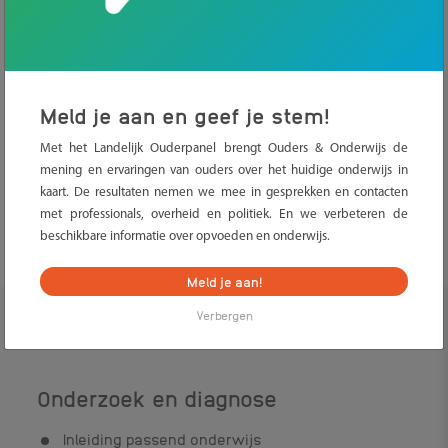
ondersteuning die de school kan bieden met hulp van het
samenwerkingsverband.
Als uw kind een zwaardere ondersteuningsbehoefte heeft, zijn
andere onderwijsmogelijkheden geschikt. In dat geval kan uw
Meld je aan en geef je stem!
kind terecht op het speciaal basisonderwijs, speciaal onderwijs
of voortgezet speciaal onderwijs.
Met het Landelijk Ouderpanel brengt Ouders & Onderwijs de
mening en ervaringen van ouders over het huidige onderwijs in
kaart. De resultaten nemen we mee in gesprekken en contacten
met professionals, overheid en politiek. En we verbeteren de
beschikbare informatie over opvoeden en onderwijs.
Meld je aan!
Verbergen
Onderzoek en diagnose
Inleiding passend onderwijs