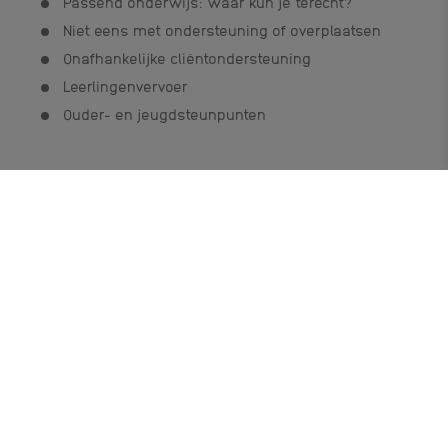
Passend onderwijs: waar kun je terecht?
Niet eens met ondersteuning of overplaatsen
Onafhankelijke cliëntondersteuning
Leerlingenvervoer
Ouder- en jeugdsteunpunten
Neem contact met ons op
We helpen u graag met al uw vragen.
Contactformulier