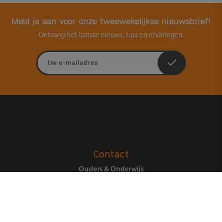
Meld je aan voor onze tweewekelijkse nieuwsbrief!
Ontvang het laatste nieuws, tips en ervaringen.
E-mailadres
Contact
Ouders & Onderwijs
Groenmarktstraat 56
3521 AV Utrecht
088-6050101