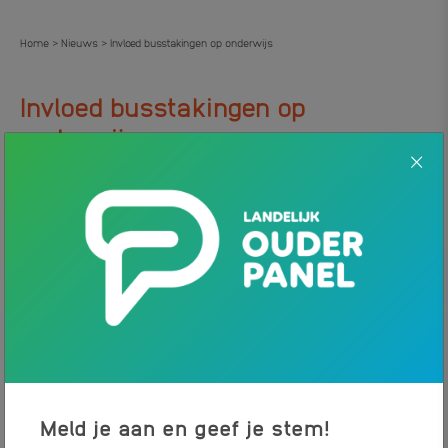
Home
Nieuws
Invloed busstakingen op onderwijs
>
>
Invloed busstakingen op
.
onderwijs
9 MAART 2023
NIEUWS
Het is van belang dat alle leerlingen, ook die met het
streekvervoer reizen, naar school kunnen. Dat wordt nu
regelmatig moeilijk gemaakt door de busstakingen in het
openbaar vervoer. Leerlingen die zijn aangewezen op het
openbaar vervoer komen nu vaker te laat of missen zelfs
een schooldag.
Afwezigheid van school
Meld je aan en geef je stem!
Lukt het niet om je kind naar school te brengen op de dag van