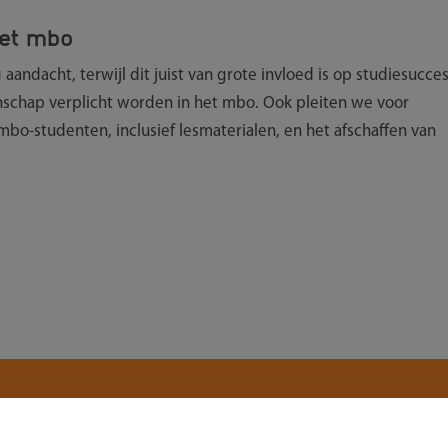
het mbo
andacht, terwijl dit juist van grote invloed is op studiesucces
schap verplicht worden in het mbo. Ook pleiten we voor
mbo-studenten, inclusief lesmaterialen, en het afschaffen van
e nieuwsbrief!
E-mailadres