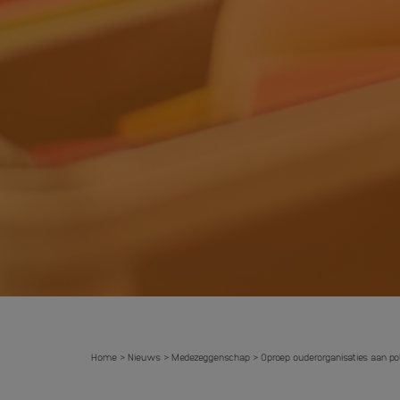
Home
Nieuws
Medezeggenschap
Oproep ouderorganisaties aan poli
>
>
>