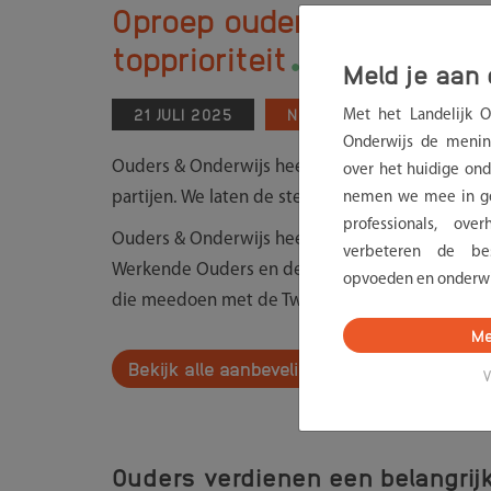
Oproep ouderorganisaties 
.
topprioriteit
Meld je aan 
21 JULI 2025
NIEUWS
Met het Landelijk 
Onderwijs de menin
Ouders & Onderwijs heeft samen met andere ou
over het huidige onde
partijen. We laten de stem van ouders horen: o
nemen we mee in ge
professionals, ov
Ouders & Onderwijs heeft samen met Oudervere
verbeteren de bes
Werkende Ouders en de Vereniging Openbaar On
opvoeden en onderwi
die meedoen met de Tweede Kamerverkiezingen
Me
Bekijk alle aanbevelingen
V
Ouders verdienen een belangrijk