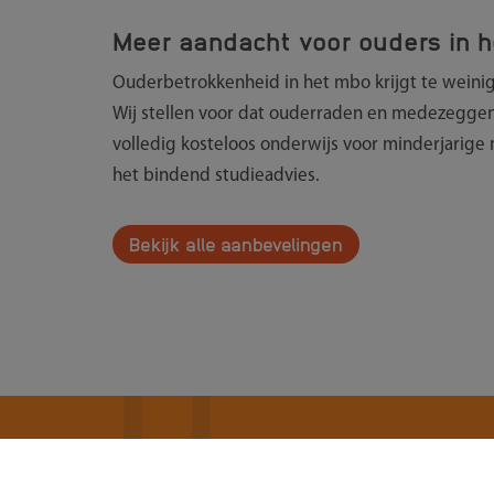
Meer aandacht voor ouders in 
Ouderbetrokkenheid in het mbo krijgt te weinig a
Wij stellen voor dat ouderraden en medezeggen
volledig kosteloos onderwijs voor minderjarige 
het bindend studieadvies.
Bekijk alle aanbevelingen
Meld je aan voor onze tweewekelijks