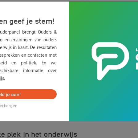
aan politiek: geef onderwijs
en geef je stem!
Ouderpanel brengt Ouders &
g en ervaringen van ouders
derorganisaties aanbevelingen meegegeven aan de politieke
rwijs in kaart. De resultaten
nderwijs moet hoog op de politieke agenda komen.
sprekken en contacten met
erheid en politiek. En we
niging Balans, de Reformatorische Oudervereniging, Voor
chikbare informatie over
derwijs aanbevelingen meegegeven aan de politieke partije
js.
 op 29 oktober 2025.
ld je aan!
erbergen
e plek in het onderwijs