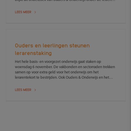
van het Landelijk Ouderpanel.
LEES MEER
Ouders en leerlingen steunen
lerarenstaking
Het hele basis- en voorgezet onderwijs gaat staken op
woensdag 6 november. De vakbonden en sectorraden trekken
samen op voor extra geld voor het onderwijs om het
lerarentekort te bestrijden. Ook Ouders & Onderwijs en het
LAKS blijven het onderwijspersoneel steunen, net zoals in
eerdere acties. Het leraren- en schoolleiderstekort is zo groot,
LEES MEER
dat er dagelijks in het hele land klassen naar huis worden
gestuurd. Uit de recent gepresenteerde Miljoenennota bleek
dat er geen extra geld wordt vrijgemaakt. Leraar, leerling en
ouder, schouder aan schouder!