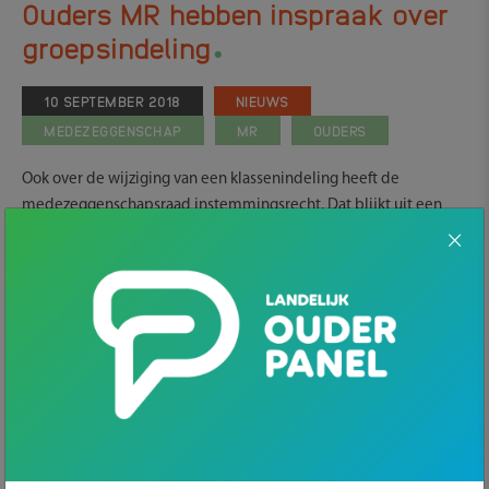
Ouders MR hebben inspraak over
.
groepsindeling
10 SEPTEMBER 2018
NIEUWS
MEDEZEGGENSCHAP
MR
OUDERS
Ook over de wijziging van een klassenindeling heeft de
medezeggenschapsraad instemmingsrecht. Dat blijkt uit een
recente uitspraak van de geschillencommissie. De wijziging van
de indeling is van dusdanige invloed op de onderwijskwaliteit
dat een wijziging van het schoolplan nodig is.
MR wil inspraak bij samenvoegen
Een rector besluit klassen in de bovenbouw van een gymnasium
samen te voegen voor enkele vakken. School biedt namelijk te
veel en onrendabele uren aan en dat kost te veel. De rector
meent dat er zo voor de leerlingen en het onderwijs niets
wezenlijks verandert. De medezeggenschapsraad meent dat dit