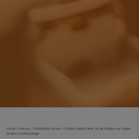
Home
Nieuws
Middelbare school
Ouders steeds beter op de hoogte over regels
>
>
>
rondom ouderbijdrage