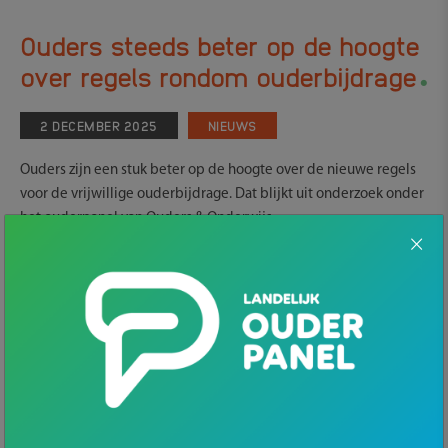
Ouders steeds beter op de hoogte
.
over regels rondom ouderbijdrage
2 DECEMBER 2025
NIEUWS
Ouders zijn een stuk beter op de hoogte over de nieuwe regels
voor de vrijwillige ouderbijdrage. Dat blijkt uit onderzoek onder
het ouderpanel van Ouders & Onderwijs.
Sinds 2021 mogen scholen geen kinderen meer uitsluiten als
hun ouders de ouderbijdrage niet betalen. Uit het onderzoek
blijkt dat 74% van de ouders hiervan op de hoogte is. In 2021
was dit nog slechts 44%.
Meeste ouders positief over de regels
Ouders krijgen elk jaar te maken met schoolkosten.
Bijvoorbeeld kosten voor schriften of een laptop, maar ook