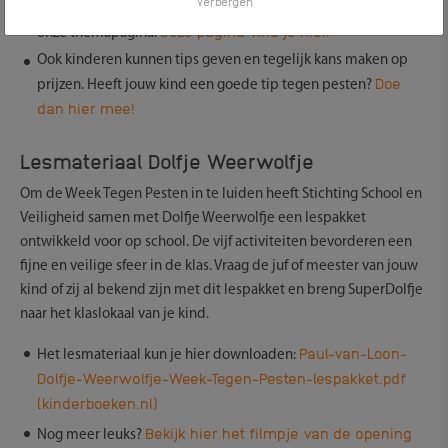
Verbergen
Wij geven je graag antwoord op je vragen over pesten op
Deze pagina vind je hier.
onze themapagina.
Ook kinderen kunnen tips geven en tegelijk kans maken op
Doe
prijzen. Heeft jouw kind een goede tip tegen pesten?
dan hier mee!
Lesmateriaal Dolfje Weerwolfje
Om de Week Tegen Pesten in te luiden heeft Stichting School en
Veiligheid samen met Dolfje Weerwolfje een lespakket
ontwikkeld voor op school. De vijf activiteiten bevorderen een
fijne en veilige sfeer in de klas. Vraag de juf of meester van jouw
kind of zij al bekend zijn met dit lespakket en breng SuperDolfje
naar het klaslokaal van je kind.
Paul-van-Loon-
Het lesmateriaal kun je hier downloaden:
Dolfje-Weerwolfje-Week-Tegen-Pesten-lespakket.pdf
(kinderboeken.nl)
Bekijk hier het filmpje van de opening
Nog meer leuks?