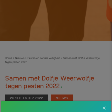
Home
Nieuws
Pesten en sociale veiligheid
Samen met Dolfje Weerwolfje
>
>
>
tegen pesten 2022
Samen met Dolfje Weerwolfje
.
tegen pesten 2022
26 SEPTEMBER 2022
NIEUWS
Vandaag start de Week Tegen Pesten. En dat is belangrijk,