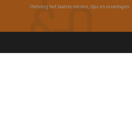
Ontvang het laatste nieuws, tips en ervaringen.
Contact
Over
Ouders & Onderwijs
Organis
Groenmarktstraat 56
Landel
3521 AV Utrecht
088-6050101
Zoeken