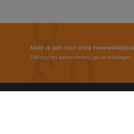
Meld je aan voor onze tweewekelijks
Ontvang het laatste nieuws, tips en ervaringen.
Contact
Over
Ouders & Onderwijs
Organis