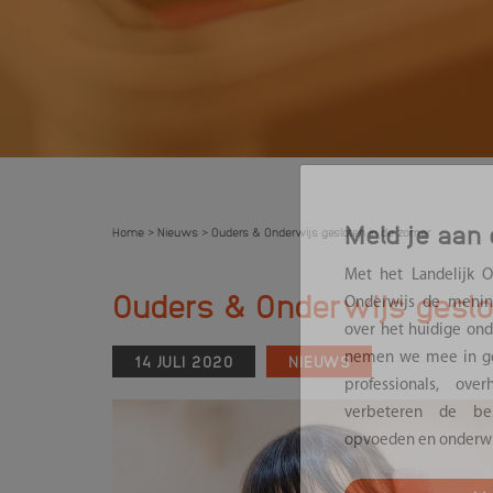
Home
Nieuws
Ouders & Onderwijs gesloten in de zomer
>
>
Meld je aan 
Ouders & Onderwijs geslo
Met het Landelijk 
Onderwijs de menin
14 JULI 2020
NIEUWS
over het huidige onde
nemen we mee in ge
professionals, ov
verbeteren de bes
opvoeden en onderwi