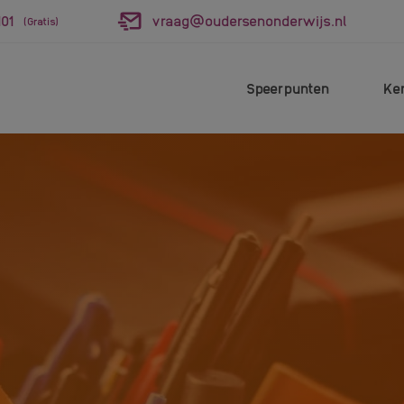
01
vraag@oudersenonderwijs.nl
(Gratis)
Speerpunten
Ke