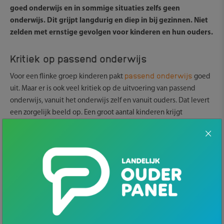
goed onderwijs en in sommige situaties zelfs geen
onderwijs. Dit grijpt langdurig en diep in bij gezinnen. Niet
zelden met ernstige gevolgen voor kinderen en hun ouders.
Kritiek op passend onderwijs
passend onderwijs
Voor een flinke groep kinderen pakt
goed
uit. Maar er is ook veel kritiek op de uitvoering van passend
onderwijs, vanuit het onderwijs zelf en vanuit ouders. Dat levert
een zorgelijk beeld op. Een groot aantal kinderen krijgt
onvoldoende ondersteuning, zit niet op de juiste school of gaat
niet naar school. De cijfers lopen uiteen maar de schatting is dat
zeker 10.000 kinderen op dit moment thuiszitten. De verschillen
tussen regio’s en scholen zijn groot. Scholen moeten ervoor
zorgen dat een kind dat extra begeleiding en ondersteuning
nodig heeft, altijd een passende plek krijgt. Deze zogeheten
zorgplicht wordt door scholen ontweken door allerlei
belemmeringen op te werpen bij de aanmelding of wanneer de
school een leerling niet de benodigde ondersteuning kan