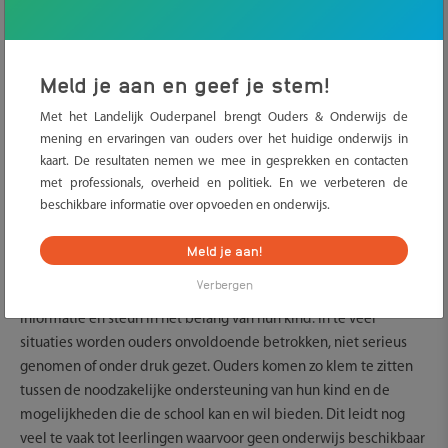
bieden. De onderwijsinspectie ziet hier te weinig op toe.
In de knel
Meld je aan en geef je stem!
Als de school het niet meer ziet zitten met een leerling of
Met het Landelijk Ouderpanel brengt Ouders & Onderwijs de
wanneer ouders het niet eens zijn met de aanpak van de school,
mening en ervaringen van ouders over het huidige onderwijs in
ervaren ouders druk vanuit school of het
kaart. De resultaten nemen we mee in gesprekken en contacten
samenwerkingsverband. Deze instellingen hebben een veel
met professionals, overheid en politiek. En we verbeteren de
sterkere positie dan ouders. Als scholen zich niet aan de regels
beschikbare informatie over opvoeden en onderwijs.
houden, blijkt het daardoor voor ouders praktisch onmogelijk
om hier wat aan te doen. Worden de problemen groter en
Meld je aan!
complexer, dan zijn er steeds meer professionals betrokken. Veel
Verbergen
ouders raken dan het overzicht kwijt. Ze zoeken naarstig naar
informatie en steun in het belang van hun kind. In te veel
situaties worden ouders onvoldoende betrokken, niet serieus
genomen of onder druk gezet. Ouders komen zo klem te zitten
tussen de noodzakelijke ondersteuning van hun kind en de
mogelijkheden die de school kan en wil bieden. Dit leidt nog
veel te vaak tot leerlingen waarvoor geen onderwijs beschikbaar