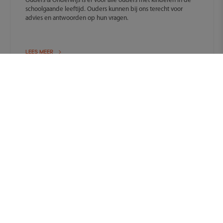
Ouders & Onderwijs is er voor alle ouders met kinderen in de
schoolgaande leeftijd. Ouders kunnen bij ons terecht voor
advies en antwoorden op hun vragen.
LEES MEER
DOSSIER
Extra ondersteuning op school
Soms is het nodig extra hulp van het samenwerkingsverband in
te zetten om jouw kind goed te begeleiden op school.
LEES MEER
NIEUWS