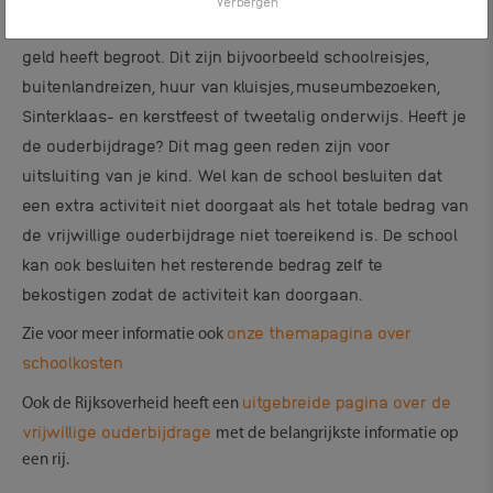
Verbergen
overheid
niet toereikend is
of
waarvoor
de
school geen
geld heeft begroot
. Dit zijn bijvoorbeeld schoolreisjes,
buitenlandreizen, huur van kluisjes,
museumbezoeken
,
Sinterklaas- en kerstfeest of tweetalig onderwijs. Heeft je
de ouderbijdrage? Dit
mag geen reden zijn voor
uitsluiting van je kind.
Wel kan
d
e school besluiten dat
een extra activiteit niet doorgaat
als het totale bedrag
van
de vrijwillige ouderbijdrage niet toereikend is.
D
e school
kan ook besluiten het resterende bedrag zelf te
bekostigen
zodat de activiteit kan doorgaan.
onze themapagina over
Zie voor meer informatie ook
schoolkosten
uitgebreide pagina over de
Ook de Rijksoverheid heeft een
vrijwillige ouderbijdrage
met de belangrijkste informatie op
een rij.