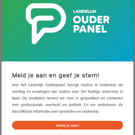
Meld je aan en geef je stem!
Een belangrijk onderdeel van schoolkosten waar ouders mee
Met het Landelijk Ouderpanel brengt Ouders & Onderwijs de
geconfronteerd worden is de vrijwillige ouderbijdrage. Zoals het
mening en ervaringen van ouders over het huidige onderwijs in
woord vrijwillig al zegt: ouders zijn niet verplicht deze kosten te
kaart. De resultaten nemen we mee in gesprekken en contacten
betalen. Bovendien mogen kinderen van ouders die hiervoor
met professionals, overheid en politiek. En we verbeteren de
niet betalen niet worden uitgesloten van extra activiteiten als
beschikbare informatie over opvoeden en onderwijs.
schoolreizen of sportdagen.
Meld je aan!
Van de vrijwillige ouderbijdrage betalen scholen
meestal
extra
activiteiten en materialen waarvoor
het
geld van de