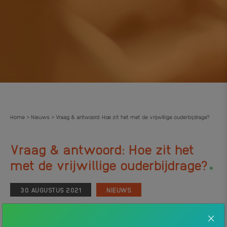
Home
Nieuws
Vraag & antwoord: Hoe zit het met de vrijwillige ouderbijdrage?
>
>
Vraag & antwoord: Hoe zit het
.
met de vrijwillige ouderbijdrage?
30 AUGUSTUS 2021
NIEUWS