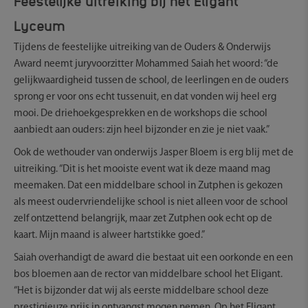
Lyceum
Tijdens de feestelijke uitreiking van de Ouders & Onderwijs
Award neemt juryvoorzitter Mohammed Saiah het woord: “de
gelijkwaardigheid tussen de school, de leerlingen en de ouders
sprong er voor ons echt tussenuit, en dat vonden wij heel erg
mooi. De driehoekgesprekken en de workshops die school
aanbiedt aan ouders: zijn heel bijzonder en zie je niet vaak.”
Ook de wethouder van onderwijs Jasper Bloem is erg blij met de
uitreiking. “Dit is het mooiste event wat ik deze maand mag
meemaken. Dat een middelbare school in Zutphen is gekozen
als meest oudervriendelijke school is niet alleen voor de school
zelf ontzettend belangrijk, maar zet Zutphen ook echt op de
kaart. Mijn maand is alweer hartstikke goed.”
Saiah overhandigt de award die bestaat uit een oorkonde en een
bos bloemen aan de rector van middelbare school het Eligant.
“Het is bijzonder dat wij als eerste middelbare school deze
prestigieuze prijs in ontvangst mogen nemen. Op het Eligant