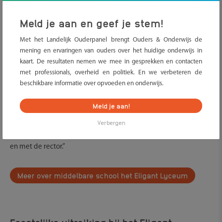
oudervriendelijke school van Nederland Award zijn het Eligant
Meld je aan en geef je stem!
Lyceum en de Schakel!
Met het Landelijk Ouderpanel brengt Ouders & Onderwijs de
Middelbare school het Eligant Lyceum
mening en ervaringen van ouders over het huidige onderwijs in
kaart. De resultaten nemen we mee in gesprekken en contacten
Het Eligant Lyceum wint de award voor meest oudervriendelijke
met professionals, overheid en politiek. En we verbeteren de
middelbare school dankzij hun open en toegankelijke houding
beschikbare informatie over opvoeden en onderwijs.
naar ouders. Op veel plekken in de school staat de deur altijd
open. Of het nu gaat om een vraag over de administratie of een
Meld je aan!
gesprek met de directeur, ouders ervaren de school als
Verbergen
benaderbaar en betrokken. Een van de ouders geeft aan:
“Oudervriendelijkheid zit in de hele school, van administratie tot
en met de rector.”
Meer over middelbare school het Eligant Lyceum
Feestelijke uitreiking bij het Eligant