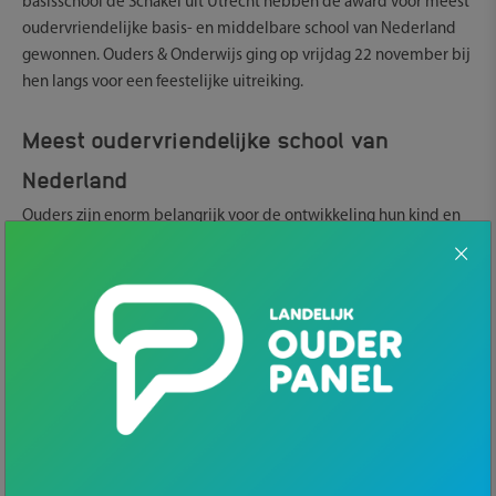
basisschool de Schakel uit Utrecht hebben de award voor meest
oudervriendelijke basis- en middelbare school van Nederland
gewonnen. Ouders & Onderwijs ging op vrijdag 22 november bij
hen langs voor een feestelijke uitreiking.
Meest oudervriendelijke school van
Nederland
Ouders zijn enorm belangrijk voor de ontwikkeling hun kind en
onmisbaar voor de school en het onderwijs. Naast ondersteunen,
luisteren en voor hun kind opkomen, staan ze altijd naast hun
kind. Ouderbetrokkenheid is dus erg waardevol. Om die reden
wil Ouders & Onderwijs oudervriendelijke scholen in het
zonnetje te zetten.
Bijna 100 ouders nomineerden de school van hun kind voor deze
unieke award. Een vakjury maakte per schoolsoort een selectie
van drie bijzondere, oudervriendelijke scholen. Het publiek kon
stemmen op deze scholen. Meer dan 2000 stemmen stroomden
binnen. De stemmen zijn geteld. De winnaars van de meeste