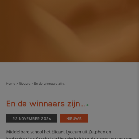
Home
Nieuws
En de winnaars zijn…
>
>
.
En de winnaars zijn…
22 NOVEMBER 2024
NIEUWS
Middelbare school het Eligant Lyceum uit Zutphen en