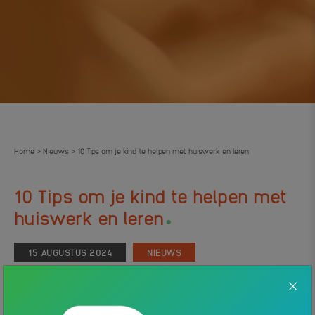
Home
Nieuws
10 Tips om je kind te helpen met huiswerk en leren
>
>
10 Tips om je kind te helpen met
.
huiswerk en leren
15 AUGUSTUS 2024
NIEUWS
Of je kind nu op de basisschool, middelbare school of mbo zit,
huiswerk en leren is kan een uitdaging zijn. Daarom hebben we