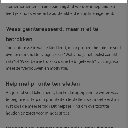
te maken. Dit kan een weekplanner zijn waarin huiswerk,
studiemomenten en ontspanningstijd worden ingepland. Zo
leert je kind over verantwoordelijkheid en tijdmanagement.
Wees geïnteresseerd, maar niet té
betrokken
Toon interesse in wat je kind leert, maar probeer het niet te veel
over te nemen. Stel vragen zoals “Wat vind je het leukst aan dit
vak?” of “Waar ben je trots op dat je hebt geleerd?” Dit zorgt voor
meer zelfvertrouwen en motivatie.
Help met prioriteiten stellen
Als je kind veel taken heeft, kan het lastig zijn om te weten waar
te beginnen. Help om prioriteiten te stellen: wat moet eerst af?
Wat kost de meeste tijd? Dit helpt je kind om overzicht te
houden en zorgt voor minder stress.
Creëer een omgeving zonder afleidingen