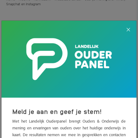
Snapchat en Instagram
Geef je mening over TikTok,
.
Snapchat en Instagram
25 SEPTEMBER 2024
NIEUWS
Gebruikt jouw minderjarige kind TikTok, Snapchat of Instagram?
Dan kan je daarover binnenkort jouw mening geven in een korte
online peiling in ons Landelijk Ouderpanel. Liever persoonlijk in
gesprek? Dat kan ook. Adviesbureau Berenschot brengt met
ouders de risico’s en kansen in beeld.
Kansen en risico’s TikTok, Snapchat en
Meld je aan en geef je stem!
Instagram
Met het Landelijk Ouderpanel brengt Ouders & Onderwijs de
In opdracht van het ministerie van Binnenlandse Zaken en
mening en ervaringen van ouders over het huidige onderwijs in
kaart. De resultaten nemen we mee in gesprekken en contacten
Koninkrijksrelaties onderzoekt adviesbureau Berenschot hoe