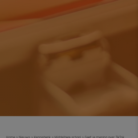
Home
Nieuws
Kennisbank
Middelbare school
Geef je mening over TikTok,
>
>
>
>