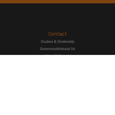
Contact
Ouders & Onderwijs
Groenmarktstraat 56
3521 AV Utrecht
088-6050101
Zoeken
Over ons
Organisatie
Landelijk Ouderpanel