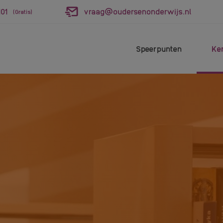
01
vraag@oudersenonderwijs.nl
(Gratis)
Speerpunten
Ke