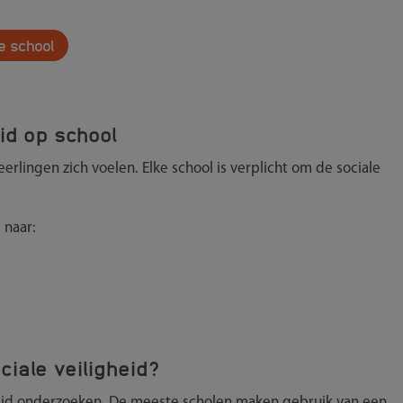
e school
id op school
rlingen zich voelen. Elke school is verplicht om de sociale
 naar:
iale veiligheid?
igheid onderzoeken. De meeste scholen maken gebruik van een