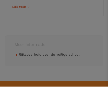
LEES MEER
Meer informatie
Rijksoverheid over de veilige school
Meld je aan voor onze tweewekelijkse nieuwsbrief!
Ontvang het laatste nieuws, tips en ervaringen.
E-mailadres