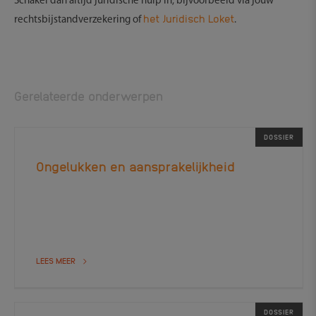
Schakel dan altijd juridische hulp in, bijvoorbeeld via jouw
het Juridisch Loket
rechtsbijstandverzekering of
.
Gerelateerde onderwerpen
DOSSIER
Ongelukken en aansprakelijkheid
LEES MEER
DOSSIER