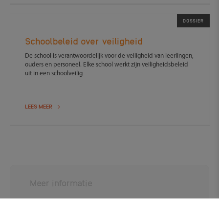
DOSSIER
Schoolbeleid over veiligheid
De school is verantwoordelijk voor de veiligheid van leerlingen,
ouders en personeel. Elke school werkt zijn veiligheidsbeleid
uit in een schoolveilig
LEES MEER
Meer informatie
Arbowet
Juridisch loket