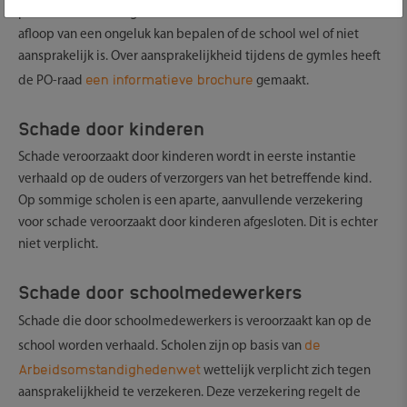
protocollen en veiligheidsvoorschriften. Ook het handelen na
afloop van een ongeluk kan bepalen of de school wel of niet
aansprakelijk is. Over aansprakelijkheid tijdens de gymles heeft
een informatieve brochure
de PO-raad
gemaakt.
Schade door kinderen
Schade veroorzaakt door kinderen wordt in eerste instantie
verhaald op de ouders of verzorgers van het betreffende kind.
Op sommige scholen is een aparte, aanvullende verzekering
voor schade veroorzaakt door kinderen afgesloten. Dit is echter
niet verplicht.
Schade door schoolmedewerkers
Schade die door schoolmedewerkers is veroorzaakt kan op de
de
school worden verhaald. Scholen zijn op basis van
Arbeidsomstandighedenwet
wettelijk verplicht zich tegen
aansprakelijkheid te verzekeren. Deze verzekering regelt de