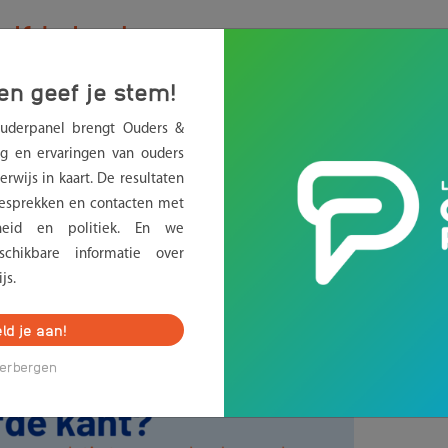
.
elfde kant
en geef je stem!
Ouderpanel brengt Ouders &
het kind. En toch voelt het in de praktijk niet altijd alsof je
g en ervaringen van ouders
len, gesprekken lopen niet altijd soepel en spanningen kunnen
rwijs in kaart. De resultaten
de volle aandacht van ouders én schooldirecteuren.
sprekken en contacten met
an? Hoe voeren we het goede gesprek, ook als het schuurt? E
erheid en politiek. En we
chikbare informatie over
elang van het kind altijd voorop?
js.
ld je aan!
erbergen