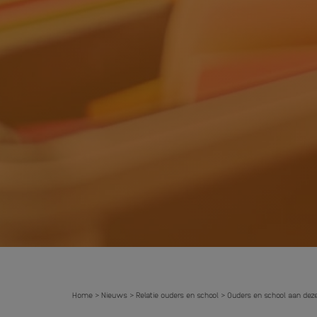
Home
Nieuws
Relatie ouders en school
Ouders en school aan deze
>
>
>