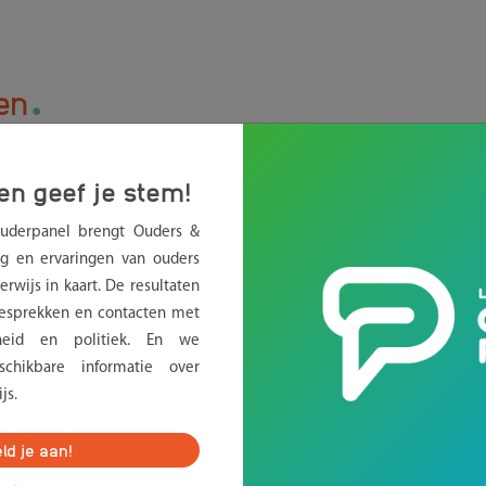
.
en
en geef je stem!
Ouderpanel brengt Ouders &
g en ervaringen van ouders
rwijs in kaart. De resultaten
sprekken en contacten met
erheid en politiek. En we
chikbare informatie over
js.
ld je aan!