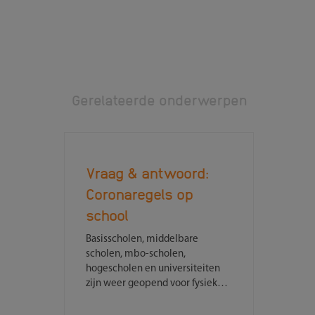
Gerelateerde onderwerpen
Vraag & antwoord:
Coronaregels op
school
Basisscholen, middelbare
scholen, mbo-scholen,
hogescholen en universiteiten
zijn weer geopend voor fysieke
lessen. Verder komt er zeer
binnenkort een einde aan een