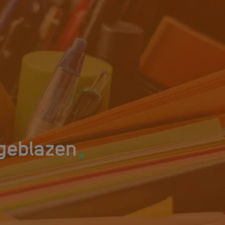
.
geblazen