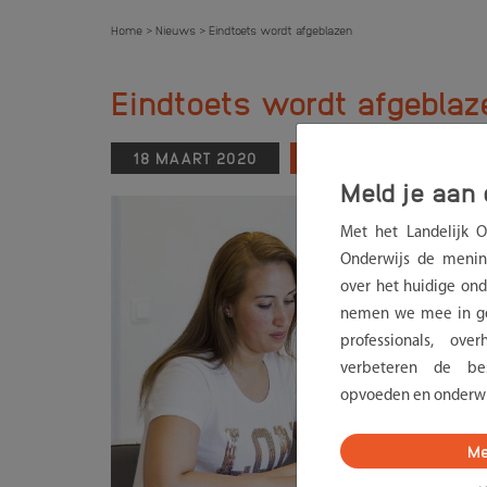
Home
Nieuws
Eindtoets wordt afgeblazen
>
>
Eindtoets wordt afgeblaz
18 MAART 2020
NIEUWS
Meld je aan 
Met het Landelijk 
Onderwijs de menin
over het huidige onde
nemen we mee in ge
professionals, ov
verbeteren de bes
opvoeden en onderwi
Me