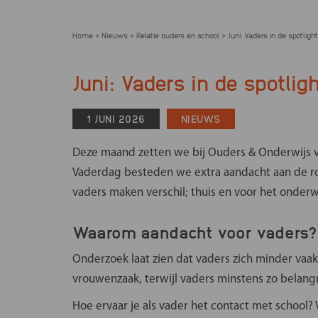
Home
Nieuws
Relatie ouders en school
Juni: Vaders in de spotlight
>
>
>
Juni: Vaders in de spotlig
1 JUNI 2026
NIEUWS
Meld je aan 
Deze maand zetten we bij Ouders & Onderwijs va
Vaderdag besteden we extra aandacht aan de ro
Met het Landelijk 
Onderwijs de menin
vaders maken verschil; thuis en voor het onderwi
over het huidige onde
Waarom aandacht voor vaders?
nemen we mee in ge
professionals, ov
Onderzoek laat zien dat vaders zich minder vaak
verbeteren de bes
vrouwenzaak, terwijl vaders minstens zo belangri
opvoeden en onderwi
Hoe ervaar je als vader het contact met school?
Me