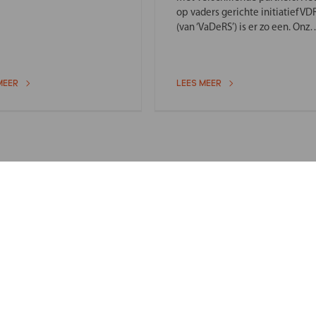
op vaders gerichte initiatief VD
(van ‘VaDeRS’) is er zo een. Onze
stichting onderhoudt contact
met hen om kennis uit te
wisselen. Zo kunnen wij nog
MEER
LEES MEER
beter aansluiting vinden bij
vaders, want ook zij tellen mee 
de opvoeding van hun kind. Een
waardevolle partner voor ons,
omdat wij met het Landelijk
Ouderpanel ook altijd de stem
van vaders willen horen.
e nieuwsbrief!
E-mailadres