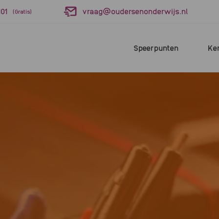
01
vraag@oudersenonderwijs.nl
(Gratis)
Speerpunten
Ke