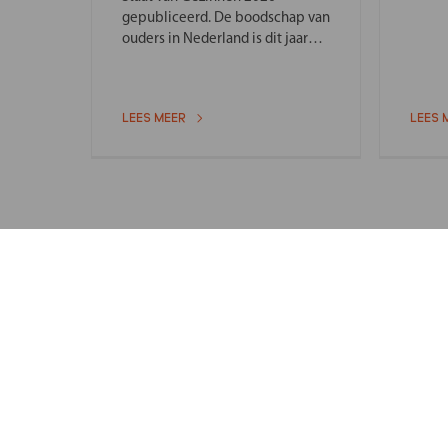
gepubliceerd. De boodschap van
ouders in Nederland is dit jaar
helder: het gaat niet meer.
LEES MEER
LEES 
Meld je aan voor onze tweewekelijks
Ontvang het laatste nieuws, tips en ervaringen.