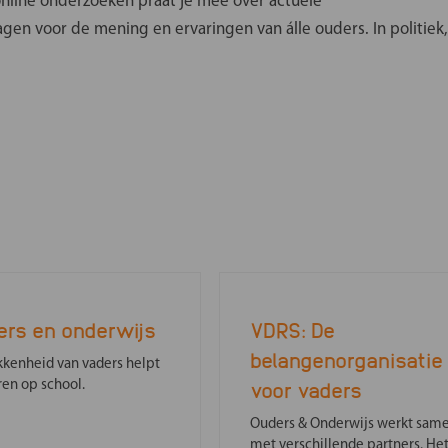
online onderzoeken praat je mee over actuele
agen voor de mening en ervaringen van álle ouders. In politiek,
ers en onderwijs
VDRS: De
belangenorganisatie
kkenheid van vaders helpt
voor vaders
ren op school.
Ouders & Onderwijs werkt sam
met verschillende partners. He