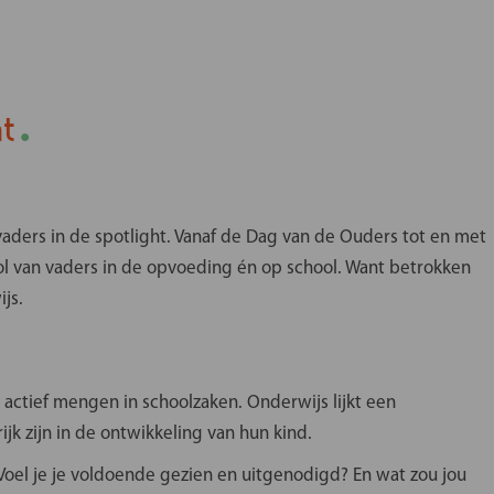
.
ht
en geef je stem!
ders in de spotlight. Vanaf de Dag van de Ouders tot en met
l van vaders in de opvoeding én op school. Want betrokken
Ouderpanel brengt Ouders &
g en ervaringen van ouders
js.
rwijs in kaart. De resultaten
sprekken en contacten met
erheid en politiek. En we
 actief mengen in schoolzaken. Onderwijs lijkt een
chikbare informatie over
jk zijn in de ontwikkeling van hun kind.
js.
 Voel je je voldoende gezien en uitgenodigd? En wat zou jou
ld je aan!