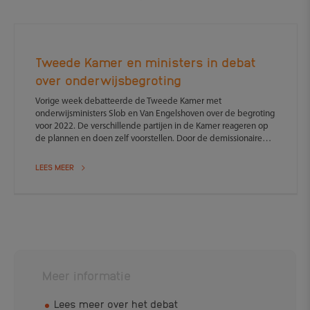
Tweede Kamer en ministers in debat
over onderwijsbegroting
Vorige week debatteerde de Tweede Kamer met
onderwijsministers Slob en Van Engelshoven over de begroting
voor 2022. De verschillende partijen in de Kamer reageren op
de plannen en doen zelf voorstellen. Door de demissionaire
status van het kabinet bevat de begroting geen opvallende
plannen, anders dan de aangekondigde miljarden uit het
LEES MEER
Nationaal Programma Onderwijs
Meer informatie
Lees meer over het debat