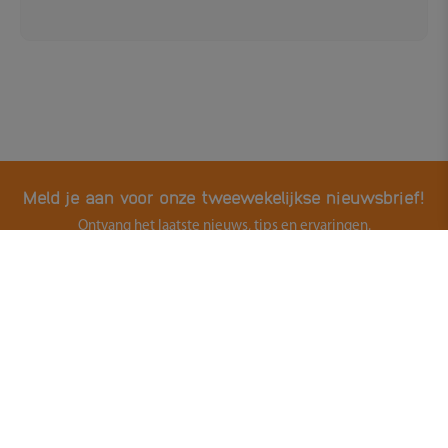
Meld je aan voor onze tweewekelijkse nieuwsbrief!
Ontvang het laatste nieuws, tips en ervaringen.
E-mailadres