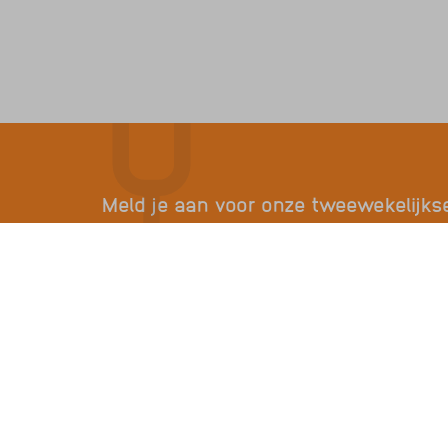
Meld je aan voor onze tweewekelijks
Ontvang het laatste nieuws, tips en ervaringen.
Contact
Over