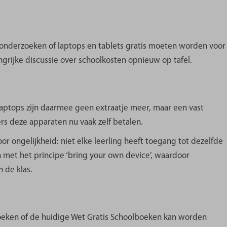
Ouderpanel brengt Ouders &
g en ervaringen van ouders
rwijs in kaart. De resultaten
onderzoeken of laptops en tablets gratis moeten worden voor
sprekken en contacten met
erheid en politiek. En we
rijke discussie over schoolkosten opnieuw op tafel.
chikbare informatie over
js.
Laptops zijn daarmee geen extraatje meer, maar een vast
ld je aan!
s deze apparaten nu vaak zelf betalen.
erbergen
or ongelijkheid: niet elke leerling heeft toegang tot dezelfde
 met het principe ‘bring your own device’, waardoor
n de klas.
oeken of de huidige Wet Gratis Schoolboeken kan worden