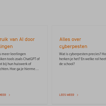
ruik van AI door
Alles over
lingen
cyberpesten
s meer leerlingen
Wat is cyberpesten precies? H
iken tools zoals ChatGPT of
herken je het? En welke rol heef
t bij hun huiswerk of
de school?
chten. Hoe ga je hiermee
MEER
LEES MEER