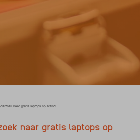
erzoek naar gratis laptops op school
oek naar gratis laptops op
en geef je stem!