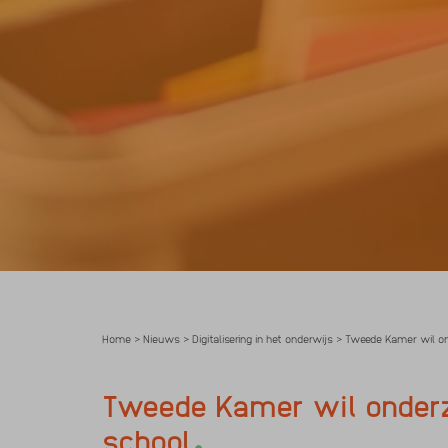
Home
Nieuws
Digitalisering in het onderwijs
Tweede Kamer wil ond
>
>
>
Tweede Kamer wil onderz
.
Meld je aan 
school