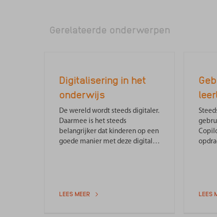
Gerelateerde onderwerpen
Digitalisering in het
Geb
onderwijs
leer
De wereld wordt steeds digitaler.
Steed
Daarmee is het steeds
gebru
belangrijker dat kinderen op een
Copilo
goede manier met deze digitale
opdra
wereld omgaan.
om?
LEES MEER
LEES 