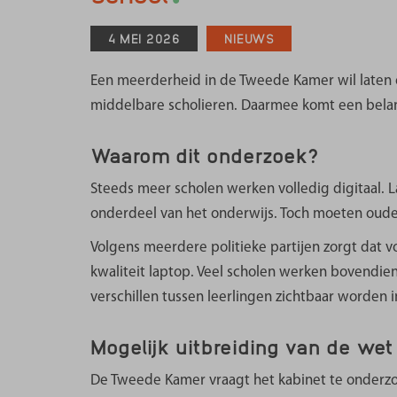
Met het Landelijk 
4 MEI 2026
NIEUWS
Onderwijs de menin
over het huidige onde
Een meerderheid in de Tweede Kamer wil laten 
nemen we mee in ge
professionals, ov
middelbare scholieren. Daarmee komt een belang
verbeteren de bes
Waarom dit onderzoek?
opvoeden en onderwi
Steeds meer scholen werken volledig digitaal. 
Me
onderdeel van het onderwijs. Toch moeten ouder
V
Volgens meerdere politieke partijen zorgt dat vo
kwaliteit laptop. Veel scholen werken bovendien
verschillen tussen leerlingen zichtbaar worden i
Mogelijk uitbreiding van de wet
De Tweede Kamer vraagt het kabinet te onderz