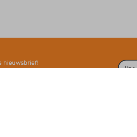
e nieuwsbrief!
E-mailadres
 ons
Openingstijden