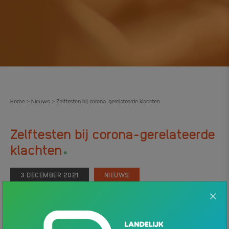
Home
Nieuws
Zelftesten bij corona-gerelateerde klachten
>
>
Zelftesten bij corona-gerelateerde
.
klachten
3 DECEMBER 2021
NIEUWS