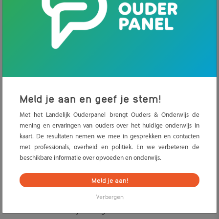
Meld je aan en geef je stem!
Nieuw onderzoek toont aan dat zelftesten ook geschikt zijn om
Met het Landelijk Ouderpanel brengt Ouders & Onderwijs de
te gebruiken bij mensen met corona-gerelateerde klachten. Het
mening en ervaringen van ouders over het huidige onderwijs in
kabinet neemt dit advies van het OMT over. Leerlingen die
kaart. De resultaten nemen we mee in gesprekken en contacten
met professionals, overheid en politiek. En we verbeteren de
corona-gerelateerde klachten hebben, kunnen vanaf nu dus een
beschikbare informatie over opvoeden en onderwijs.
zelftest doen of naar de GGD. Bij een positieve zelftest is een
GGD-test altijd nodig. Met dit advies is de verwachting dat meer
Meld je aan!
mensen zich testen bij klachten.
Verbergen
Concreet betekent het dat leerlingen met verkoudheidsklachten
naar school kunnen bij een negatieve zelftest. Het OMT heeft dat