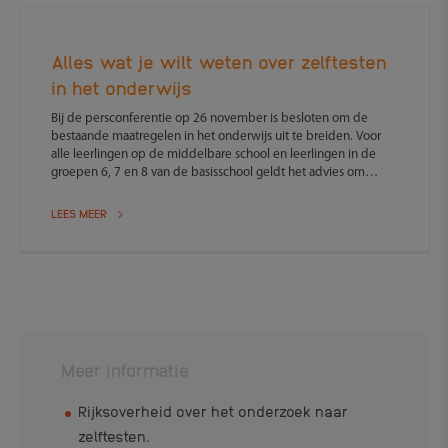
Alles wat je wilt weten over zelftesten
in het onderwijs
Bij de persconferentie op 26 november is besloten om de
bestaande maatregelen in het onderwijs uit te breiden. Voor
alle leerlingen op de middelbare school en leerlingen in de
groepen 6, 7 en 8 van de basisschool geldt het advies om
tweemaal in de week preventief te testen. Deze zelftesten zijn
op school beschikbaar. Vooral om de veiligheid te waarborgen
LEES MEER
en coronabesmettingen te voorkomen. Het advies is om deze
zelftest twee keer in de week te doen. Het gebruik is altijd
vrijwillig.
Meer informatie
Rijksoverheid over het onderzoek naar
zelftesten.