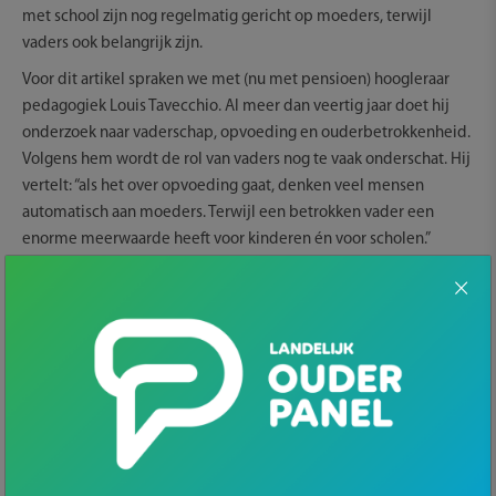
met school zijn nog regelmatig gericht op moeders, terwijl
vaders ook belangrijk zijn.
Voor dit artikel spraken we met (nu met pensioen) hoogleraar
pedagogiek Louis Tavecchio. Al meer dan veertig jaar doet hij
onderzoek naar vaderschap, opvoeding en ouderbetrokkenheid.
Volgens hem wordt de rol van vaders nog te vaak onderschat. Hij
vertelt: “als het over opvoeding gaat, denken veel mensen
automatisch aan moeders. Terwijl een betrokken vader een
enorme meerwaarde heeft voor kinderen én voor scholen.”
De vader als belangrijk rolmodel
Volgens Tavecchio zijn vaders veel meer dan een tweede
opvoeder naast de moeder. “Vaders zijn een belangrijk rolmodel
voor hun kinderen,” vertelt hij.
Wanneer een vader interesse toont in school, vragen stelt over
huiswerk of aanwezig is bij oudergesprekken, heeft dat volgens
onderzoek een positief effect op de motivatie van kinderen.