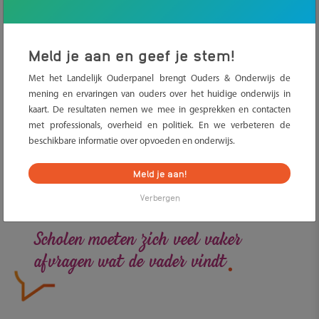
Kinderen ervaren dat school belangrijk is en voelen zich
gesteund.
“Van moeders wordt betrokkenheid vaak verwacht,” zegt
Meld je aan en geef je stem!
Tavecchio. “Als een vader diezelfde betrokkenheid laat zien,
heeft dat vaak een extra positief effect op de motivatie en het
Met het Landelijk Ouderpanel brengt Ouders & Onderwijs de
mening en ervaringen van ouders over het huidige onderwijs in
zelfvertrouwen van kinderen.”
kaart. De resultaten nemen we mee in gesprekken en contacten
Een vader die zich nauwelijks bezighoudt met schoolzaken kan
met professionals, overheid en politiek. En we verbeteren de
onbedoeld het tegenovergestelde signaal afgeven. “Een
beschikbare informatie over opvoeden en onderwijs.
ongeïnteresseerde vader is niet goed voor het zelfvertrouwen
van kinderen. Dat kan uiteindelijk ook doorwerken in hun
Meld je aan!
schoolprestaties.”
Verbergen
.
Scholen moeten zich veel vaker
afvragen wat de vader vindt