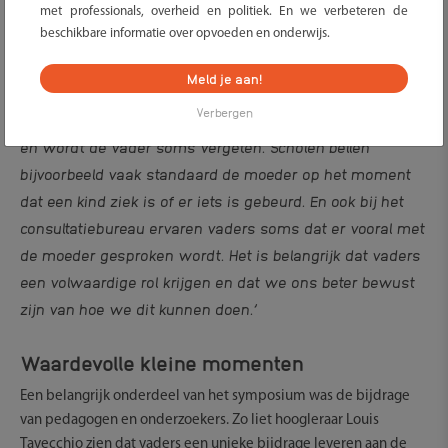
met professionals, overheid en politiek. En we verbeteren de
beschikbare informatie over opvoeden en onderwijs.
Meld je aan!
‘
Op veel
Lobke Vlaming, directeur Ouders & Onderwijs vertelt:
Verbergen
plekken wordt nog automatisch gekeken naar
de moeder
en wordt de vader soms verg
eten. Scholen bellen
bijvoorbeeld vaak standaard de moeder op het moment
dat een kind ziek is of er iets is gebeurd. En ook bij het
consultatiebureau ervaren vaders soms dat
er vooral met
de moeder gesproken wordt. Het is belangrijk dat vaders
een volwaardige rol krijgen en dat we
ons beter bewust
zijn van hoe we dit kunnen doen.’
Waardevolle kleine momenten
Een belangrijk onderdeel van het symposium was de bijdrage
van pedagogen en onderzoekers. Zo liet hoogleraar Louis
Tavecchio zien dat vaders een unieke bijdrage leveren aan de