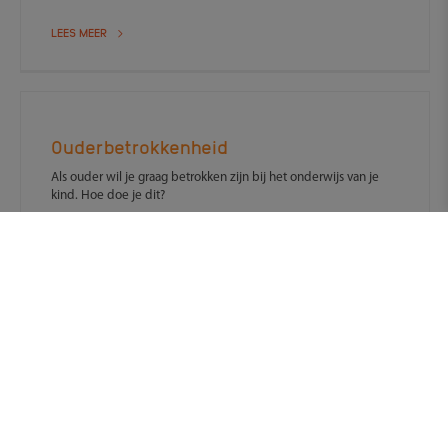
LEES MEER
Ouderbetrokkenheid
Als ouder wil je graag betrokken zijn bij het onderwijs van je
kind. Hoe doe je dit?
LEES MEER