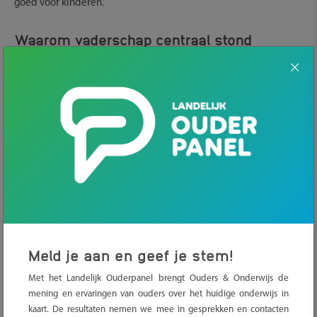
goed voor kinderen.’
Waarom vaderschap centraal stond
Aanleiding voor het symposium was het motto
‘Betrokken vaders, bloeiende samenleving’. Daarin pleit
de ChristenUnie voor meer aandacht voor de rol van
vaders.
Tijdens de bijeenkomst kwamen wetenschappers,
hulpverleners, ouders en maatschappelijke organisaties
samen om te bespreken wat de impact is van betrokken
vaderschap, wat er gebeurt als vaders afwezig zijn, en
hoe we vaders beter kunnen ondersteunen.
Meld je aan en geef je stem!
.
Het is belangrijk dat vaders een
Met het Landelijk Ouderpanel brengt Ouders & Onderwijs de
mening en ervaringen van ouders over het huidige onderwijs in
volwaardige rol krijgen
kaart. De resultaten nemen we mee in gesprekken en contacten