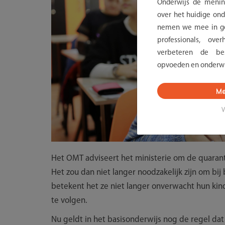
Onderwijs de menin
over het huidige onde
nemen we mee in ge
professionals, ov
verbeteren de bes
opvoeden en onderwi
Me
V
Het OMT adviseert het ministerie om de quaran
Het zou dan niet langer noodzakelijk zijn om bij
betekent het ze niet langer onverwacht hun k
te volgen.
Nu geldt in het basisonderwijs nog de regel dat e