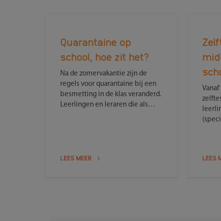
Quarantaine op
Zel
school, hoe zit het?
mid
sch
Na de zomervakantie zijn de
regels voor quarantaine bij een
Vanaf
besmetting in de klas veranderd.
zelft
Leerlingen en leraren die als
leerli
immuun voor corona worden
(speci
beschouwd, hoeven bij een
zichz
besmetting in de klas niet meer
testen
in quarantaine. Dat levert veel
testen
vragen op. Daarom hieronder de
LEES MEER
LEES 
nooit
belangrijkste punten op een rij.
leerl
te ku
maakt
dinsd