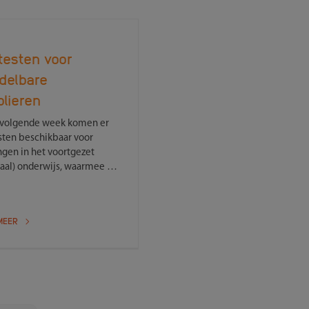
ftesten voor
delbare
olieren
 volgende week komen er
esten beschikbaar voor
ngen in het voortgezet
aal) onderwijs, waarmee zij
elf preventief kunnen
 op het coronavirus. Het
 is vrijwillig en mag dus
MEER
 een voorwaarde zijn voor
ingen om aan het onderwijs
nnen deelnemen. Dit
e het ministerie van OCW
agmiddag bekend.