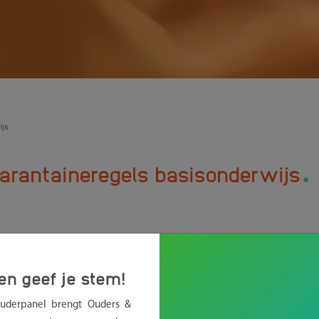
ijs
.
arantaineregels basisonderwijs
en geef je stem!
Ouderpanel brengt Ouders &