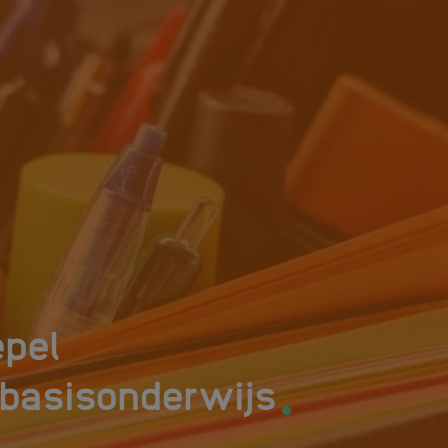
epel
.
 basisonderwijs