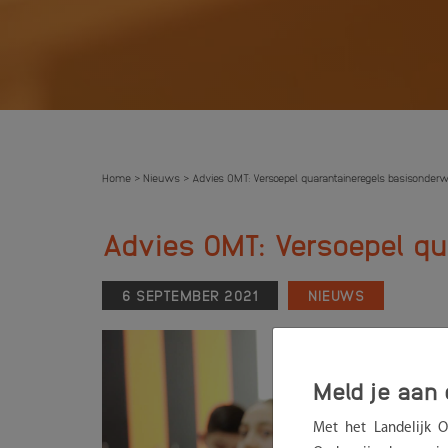
Home
Nieuws
Advies OMT: Versoepel quarantaineregels basisonderw
>
>
Advies OMT: Versoepel qu
6 SEPTEMBER 2021
NIEUWS
Meld je aan 
Met het Landelijk 