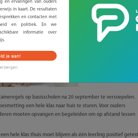
g en ervaringen van ouders
rwijs in kaart. De resultaten
sprekken en contacten met
erheid en politiek. En we
chikbare informatie over
js.
ld je aan!
erbergen
taineregels op basisscholen na 20 september te versoepelen.
 besmetting een hele klas naar huis te sturen. Voor ouders
inderen moeten opvangen en begeleiden om op afstand lessen
en hele klas thuis moet blijven als één leerling positief getes