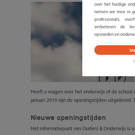
over het huidige onde
nemen we mee in ge
professionals, ov
verbeteren de bes
opvoeden en onderwi
Me
V
Heeft u vragen over het onderwijs of de school 
januari 2019 zijn de openingstijden uitgebreid. 
Nieuwe openingstijden
Het informatiepunt van Ouders & Onderwijs is van