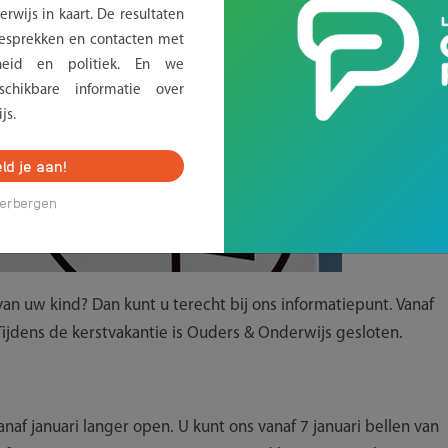
rwijs in kaart. De resultaten
sprekken en contacten met
erheid en politiek. En we
chikbare informatie over
js.
ld je aan!
erbergen
van uw kind? Dan kunt u terecht bij ons informatiepunt. Vanaf
Tijdens de kerstvakantie is Ouders & Onderwijs gesloten.
af januari langer open. U kunt ons vanaf 7 januari bellen van