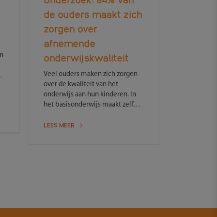
de ouders maakt zich
zorgen over
afnemende
onderwijskwaliteit
in
Veel ouders maken zich zorgen
ie
over de kwaliteit van het
onderwijs aan hun kinderen. In
ng
het basisonderwijs maakt zelf
meer dan 50% van de ouders
LEES MEER
zich ernstige zorgen hierover. Dit
blijkt uit onderzoek van Ouders &
Onderwijs onder de leden van
het Landelijk Ouderpanel.