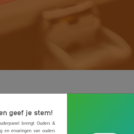
.
ari langer open
en geef je stem!
Ouderpanel brengt Ouders &
RMATIEPUNT
OUDERS
g en ervaringen van ouders