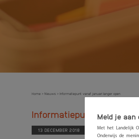
Home
Nieuws
Informatiepunt vanaf januari langer open
>
>
Informatiepunt vanaf janu
Meld je aan 
Met het Landelijk 
13 DECEMBER 2018
NIEUWS
INFO
Onderwijs de menin