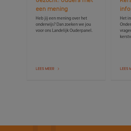
een mening
inf
Heb jij een mening over het
Het i
onderwijs? Dan zoeken we jou
Onder
voor ons Landelijk Ouderpanel.
vragen
kerstv
infor
Onder
maand
weer 
vrage
LEES MEER
LEES 