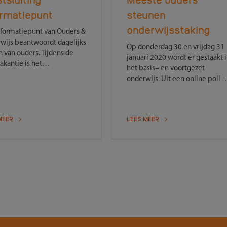
ormatiepunt
steunen
onderwijsstaking
nformatiepunt van Ouders &
wijs beantwoordt dagelijks
Op donderdag 30 en vrijdag 31
 van ouders. Tijdens de
januari 2020 wordt er gestaakt 
akantie is het
het basis– en voortgezet
matiepunt van Ouders &
onderwijs. Uit een online poll d
wijs gesloten. Vanaf
Ouders & Onderwijs hield blijkt
ag 7 januari 2019 kunt u
dat 77% van de ouders de staki
bij ons terecht met uw
van onderwijspersoneel steunt
n.
MEER
LEES MEER
en 23% tegen is.