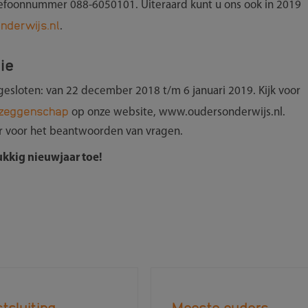
elefoonnummer 088-6050101. ​Uiteraard kunt u ons ook in 2019
derwijs.nl
.
ie
gesloten: van 22 december 2018 t/m 6 januari 2019. Kijk voor
zeggenschap
op onze website, www.oudersonderwijs.nl.
ar voor het beantwoorden van vragen.
ukkig nieuwjaar toe!
tsluiting
Meeste ouders