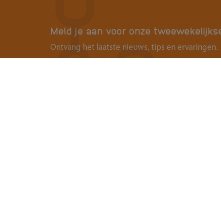
Meld je aan voor onze tweewekelijks
Ontvang het laatste nieuws, tips en ervaringen.
Contact
Over
Ouders & Onderwijs
Organis
Groenmarktstraat 56
Landel
3521 AV Utrecht
088-6050101