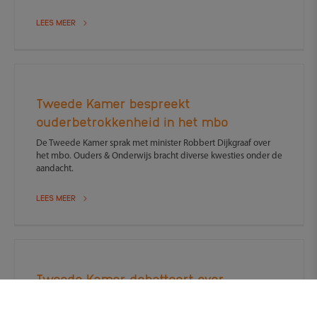
LEES MEER
Tweede Kamer bespreekt
ouderbetrokkenheid in het mbo
De Tweede Kamer sprak met minister Robbert Dijkgraaf over
het mbo. Ouders & Onderwijs bracht diverse kwesties onder de
aandacht.
LEES MEER
Tweede Kamer debatteert over
digitalisering en leermiddelen