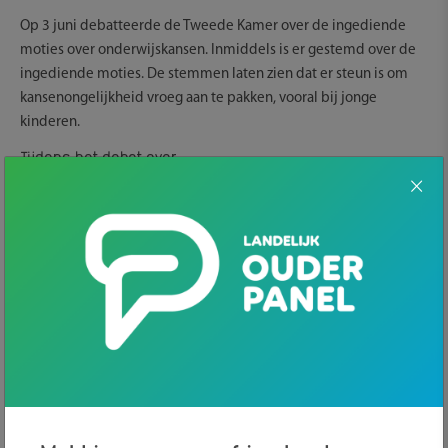
Op 3 juni debatteerde de Tweede Kamer over de ingediende
moties over onderwijskansen. Inmiddels is er gestemd over de
ingediende moties. De stemmen laten zien dat er steun is om
kansenongelijkheid vroeg aan te pakken, vooral bij jonge
kinderen.
Tijdens het debat over
onderwijskansen onderstreepte de staatssecretaris dat
verschillen tussen kinderen al op jonge leeftijd ontstaan.
Daarom wil zij toe naar een betere samenwerking tussen
kinderopvang, voorschool en basisschool. Zij deed daarbij
een aantal beloftes die voor ouders relevant zijn.
Zo komt er vóór de zomer van 2026 een brief over hoe
goed kinderen de basisvaardigheden leren, zoals lezen,
schrijven en rekenen, mede naar aanleiding van zorgen
over taalachterstanden op jonge leeftijd. Ook werkt het
kabinet aan een plan om opvang en onderwijs beter op