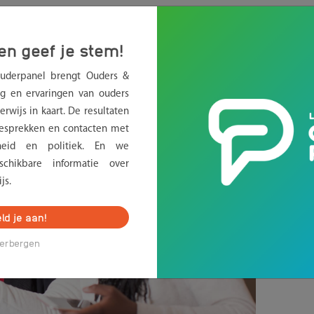
 tevreden over ondersteuning in
en geef je stem!
Ouderpanel brengt Ouders &
g en ervaringen van ouders
rwijs in kaart. De resultaten
sprekken en contacten met
erheid en politiek. En we
chikbare informatie over
js.
ld je aan!
erbergen