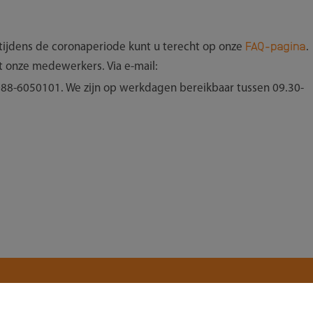
FAQ-pagina
tijdens de coronaperiode kunt u terecht op onze
.
t onze medewerkers. Via e-mail:
 088-6050101. We zijn op werkdagen bereikbaar tussen 09.30-
E-mailadres