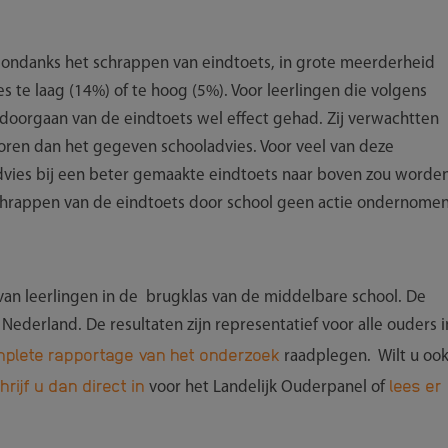
 ondanks het schrappen van eindtoets, in grote meerderheid
s te laag (14%) of te hoog (5%). Voor leerlingen die volgens
 doorgaan van de eindtoets wel effect gehad. Zij verwachtten
oren dan het gegeven schooladvies. Voor veel van deze
advies bij een beter gemaakte eindtoets naar boven zou worde
 schrappen van de eindtoets door school geen actie ondernomen
n leerlingen in de brugklas van de middelbare school. De
n Nederland. De resultaten zijn representatief voor alle ouders i
plete rapportage van het onderzoek
raadplegen. Wilt u oo
hrijf u dan direct in
lees er
voor het Landelijk Ouderpanel of