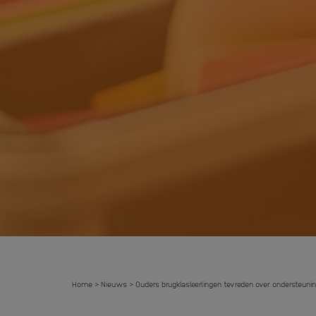
Home
Nieuws
Ouders brugklasleerlingen tevreden over ondersteunin
>
>