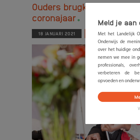
Ouders brugklasleerlingen
.
coronajaar
Meld je aan 
18 JANUARI 2021
NIEUWS
Met het Landelijk 
Onderwijs de menin
over het huidige onde
nemen we mee in ge
professionals, ov
verbeteren de bes
opvoeden en onderwi
Me
V