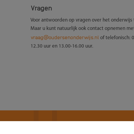
Vragen
Voor antwoorden op vragen over het onderwijs 
Maar u kunt natuurlijk ook contact opnemen me
vraag@oudersenonderwijs.nl
of telefonisch:
12.30 uur en 13.00-16.00 uur.