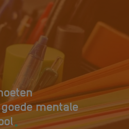
moeten
goede mentale
.
ool