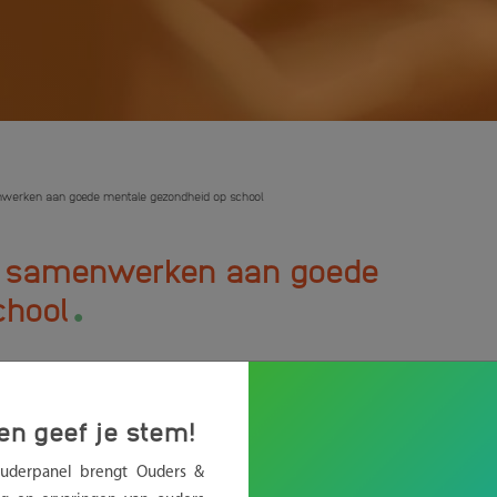
werken aan goede mentale gezondheid op school
n samenwerken aan goede
.
chool
er over de mentale gezondheid van scholieren en studenten.
en geef je stem!
j input gegeven en onze zorgen en aanbevelingen gedeeld in
Ouderpanel brengt Ouders &