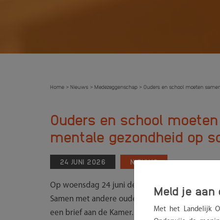
Home
Nieuws
Medezeggenschap
Ouders en school moeten samen
>
>
>
Ouders en school moete
mentale gezondheid op s
24 JUNI 2026
NIEUWS
Op woensdag 24 juni debatteert de Tweede Kam
Meld je aan 
Samen met andere ouderorganisaties hebben wi
Met het Landelijk 
een brief aan de Kamer.