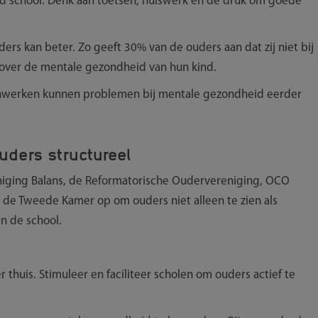
nd school. Denk aan toetsen, huiswerk en de druk om goede
rs kan beter. Zo geeft 30% van de ouders aan dat zij niet bij
n over de mentale gezondheid van hun kind.
amenwerken kunnen problemen bij mentale gezondheid eerder
ouders structureel
niging Balans, de Reformatorische Oudervereniging, OCO
de Tweede Kamer op om ouders niet alleen te zien als
n de school.
r thuis. Stimuleer en faciliteer scholen om ouders actief te