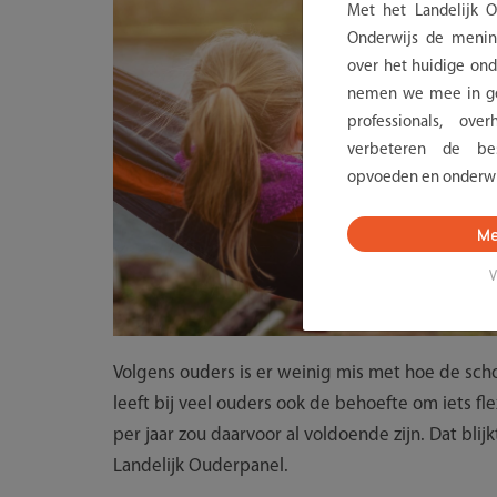
Met het Landelijk 
Onderwijs de menin
over het huidige onde
nemen we mee in ge
professionals, ov
verbeteren de bes
opvoeden en onderwi
Me
V
Volgens ouders is er weinig mis met hoe de scho
leeft bij veel ouders ook de behoefte om iets fl
per jaar zou daarvoor al voldoende zijn. Dat bli
Landelijk Ouderpanel.