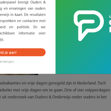
Ouderpanel brengt Ouders &
g en ervaringen van ouders
rwijs in kaart. De resultaten
sprekken en contacten met
erheid en politiek. En we
chikbare informatie over
js.
ld je aan!
erbergen
olvakanties en vrije dagen geregeld zijn in Nederland. Toch
exibeler met vrije dagen om te gaan. Drie of vier snipperdagen
jkt uit onderzoek van Ouders & Onderwijs onder ouders in het