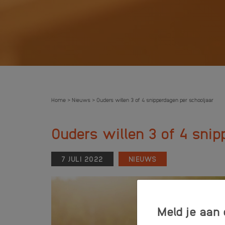
Home
Nieuws
Ouders willen 3 of 4 snipperdagen per schooljaar
>
>
Ouders willen 3 of 4 snip
7 JULI 2022
NIEUWS
Meld je aan 