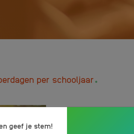
.
perdagen per schooljaar
en geef je stem!