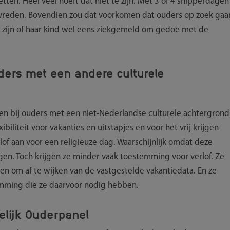
zetten. Heel veel hoeft dat niet te zijn. Met 3 of 4 snipperdagen
tevreden. Bovendien zou dat voorkomen dat ouders op zoek gaa
 zijn of haar kind wel eens ziekgemeld om gedoe met de
ders met een andere culturele
en bij ouders met een niet-Nederlandse culturele achtergrond
biliteit voor vakanties en uitstapjes en voor het vrij krijgen
of aan voor een religieuze dag. Waarschijnlijk omdat deze
en. Toch krijgen ze minder vaak toestemming voor verlof. Ze
en om af te wijken van de vastgestelde vakantiedata. En ze
mming die ze daarvoor nodig hebben.
elijk Ouderpanel