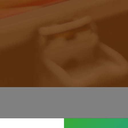
.
pen dag