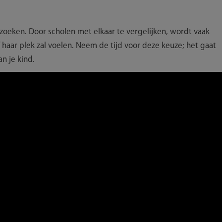
eken. Door scholen met elkaar te vergelijken, wordt vaak
f haar plek zal voelen. Neem de tijd voor deze keuze; het gaat
n je kind.