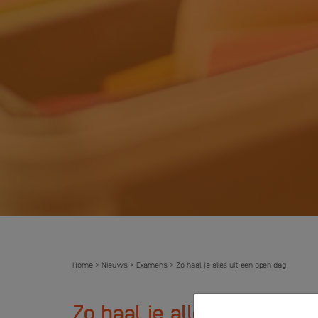
Home
Nieuws
Examens
Zo haal je alles uit een open dag
>
>
>
Zo haal je alles uit een o