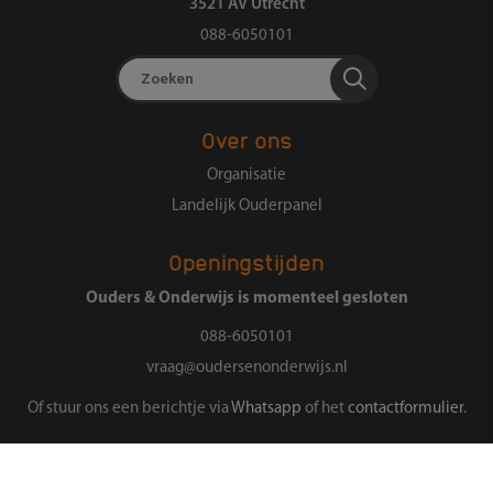
3521 AV Utrecht
088-6050101
Zoeken
Over ons
Organisatie
Landelijk Ouderpanel
Openingstijden
Ouders & Onderwijs is momenteel gesloten
088-6050101
vraag@oudersenonderwijs.nl
Of stuur ons een berichtje via
Whatsapp
of het
contactformulier
.
Volg ons