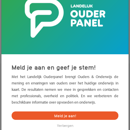
Home
>
Kennisbank
>
Veiligheid en gezondheid
>
Gezondheid en voeding
.
Gezondheid en voeding
Meld je aan en geef je stem!
Met het Landelijk Ouderpanel brengt Ouders & Onderwijs de
Voedingsbeleid scholen
mening en ervaringen van ouders over het huidige onderwijs in
kaart. De resultaten nemen we mee in gesprekken en contacten
De Schoolarts
met professionals, overheid en politiek. En we verbeteren de
beschikbare informatie over opvoeden en onderwijs.
Douchen na gymles
Meld je aan!
Luizen
Verbergen