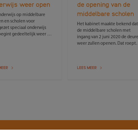
erwijs weer open
de opening van de
middelbare scholen
nderwijs op middelbare
en en scholen voor
Het kabinet maakte bekend dat
gezet speciaal onderwijs
de middelbare scholen met
begint gedeeltelijk weer op
ingang van 2 juni 2020 de deur
. Daarbij is de
weer zullen openen. Dat roept
halvemeter-regel voor
natuurlijk de nodige vragen op.
neel en leerlingen leidend.
Ouders & Onderwijs zet voor u
aakte het kabinet dinsdag
aan aantal vragen en antwoord
d.
MEER
LEES MEER
op een rij.