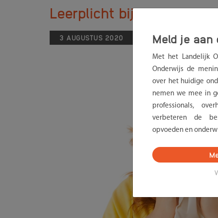
Leerplicht bij quarantain
Meld je aan 
3 AUGUSTUS 2020
NIEUWS
Met het Landelijk 
Onderwijs de menin
over het huidige onde
nemen we mee in ge
professionals, ov
verbeteren de bes
opvoeden en onderwi
Me
V