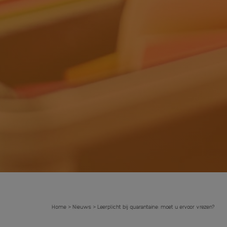
Home
Nieuws
Leerplicht bij quarantaine: moet u ervoor vrezen?
>
>