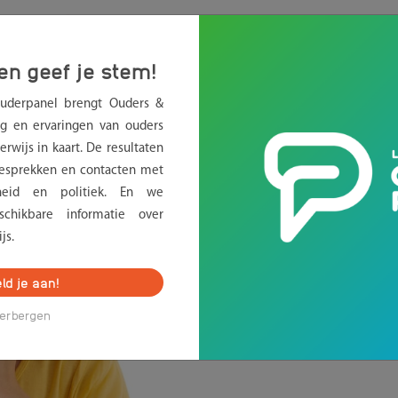
.
e: moet u ervoor vrezen?
en geef je stem!
Ouderpanel brengt Ouders &
g en ervaringen van ouders
rwijs in kaart. De resultaten
sprekken en contacten met
erheid en politiek. En we
chikbare informatie over
js.
ld je aan!
erbergen