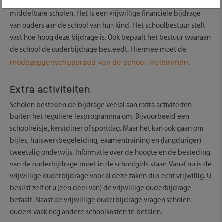
De vrijwillige ouderbijdrage geldt op basisscholen en
middelbare scholen. Het is een vrijwillige financiële bijdrage
van ouders aan de school van hun kind. Het schoolbestuur stelt
vast hoe hoog deze bijdrage is. Ook bepaalt het bestuur waaraan
de school de ouderbijdrage besteedt. Hiermee moet de
medezeggenschapsraad van de school instemmen
.
Extra activiteiten
Scholen besteden de bijdrage veelal aan extra activiteiten
buiten het reguliere lesprogramma om. Bijvoorbeeld een
schoolreisje, kerstdiner of sportdag. Maar het kan ook gaan om
bijles, huiswerkbegeleiding, examentraining en (langduriger)
tweetalig onderwijs. Informatie over de hoogte en de besteding
van de ouderbijdrage moet in de schoolgids staan. Vanaf nu is de
vrijwillige ouderbijdrage voor al deze zaken dus echt vrijwillig. U
beslist zelf of u (een deel van) de vrijwillige ouderbijdrage
betaalt. Naast de vrijwillige ouderbijdrage vragen scholen
ouders vaak nog andere schoolkosten te betalen.