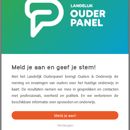
Per 1 augustus is de wet over de vrijwillige ouderbijdrage van
kracht. Het betekent dat leerlingen altijd aan alle extra
activiteiten van school kunnen meedoen. Of ouders de bijdrage
wel of niet betalen, speelt niet langer een rol. Dit geldt zowel in
het basisonderwijs als in het voortgezet onderwijs.
Meld je aan en geef je stem!
Het uitgangspunt van de nieuwe wet is dat alle leerlingen
Met het Landelijk Ouderpanel brengt Ouders & Onderwijs de
kunnen meedoen aan alle activiteiten die de school organiseert.
mening en ervaringen van ouders over het huidige onderwijs in
Scholen mogen een leerling geen gratis alternatief meer
kaart. De resultaten nemen we mee in gesprekken en contacten
aanbieden omdat de ouders niet betaald hebben. Dit moet
met professionals, overheid en politiek. En we verbeteren de
schoolgids
duidelijk in de
en het schoolplan staan. Alle
beschikbare informatie over opvoeden en onderwijs.
kinderen hebben zo gelijke kansen.
Meld je aan!
Schoolbestuur
Verbergen